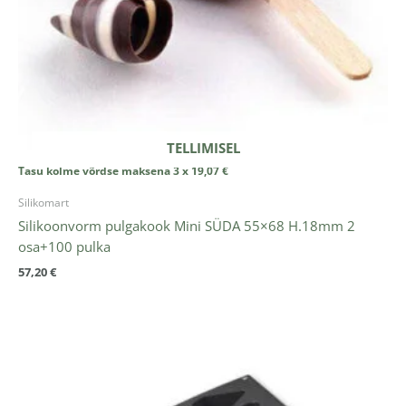
TELLIMISEL
Tasu kolme võrdse maksena 3 x
19,07
€
Silikomart
Silikoonvorm pulgakook Mini SÜDA 55×68 H.18mm 2
osa+100 pulka
57,20
€