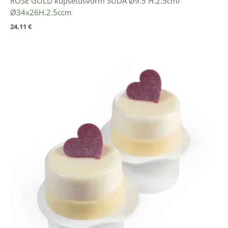
ROSE GOLD küpsetusvorm SÜDA Ø9.5 H.2.5cm/
Ø34x26H.2.5ccm
24,11
€