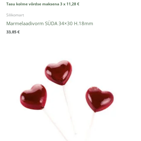
Tasu kolme võrdse maksena 3 x
11,28
€
Silikomart
Marmelaadivorm SÜDA 34×30 H.18mm
33,85
€