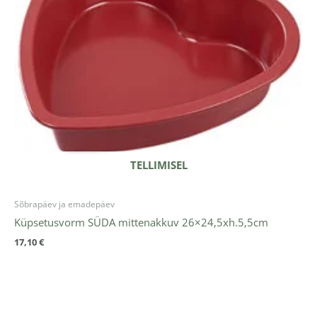
TELLIMISEL
Sõbrapäev ja emadepäev
Küpsetusvorm SÜDA mittenakkuv 26×24,5xh.5,5cm
17,10
€