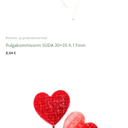
Kommi- ja pralineevormid
Pulgakommivorm SÜDA 30×35 h.17mm
8,04
€