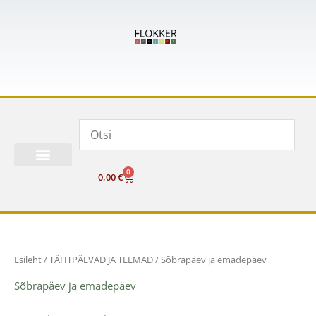
Skip
to
content
0
Cart
0,00
€
Esileht
/
TÄHTPÄEVAD JA TEEMAD
/ Sõbrapäev ja emadepäev
Sõbrapäev ja emadepäev