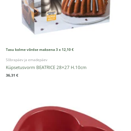
Tasu kolme võrdse maksena 3 x
12,10
€
Sõbrapäev ja emadepäev
Küpsetusvorm BEATRICE 28×27 H.10cm
36,31
€