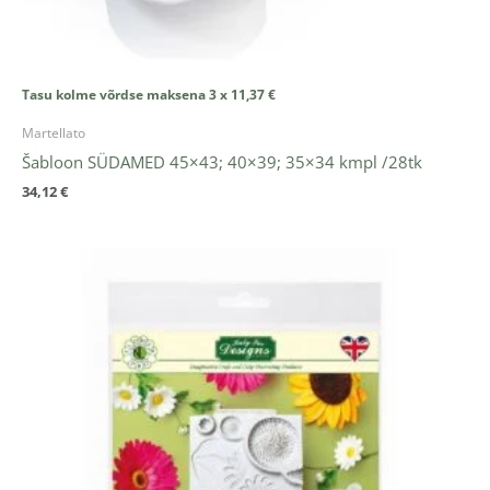
Tasu kolme võrdse maksena 3 x
11,37
€
Martellato
Šabloon SÜDAMED 45×43; 40×39; 35×34 kmpl /28tk
34,12
€