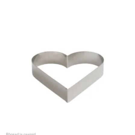
Rõngad ja raamid