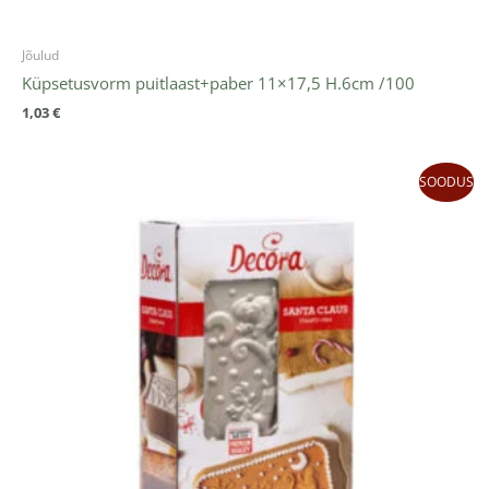
Jõulud
Küpsetusvorm puitlaast+paber 11×17,5 H.6cm /100
1,03
€
Algne
Praegune
SOODUS
hind
hind
oli:
on:
31,02 €.
21,71 €.