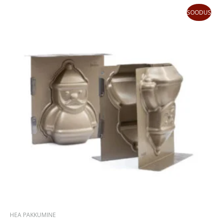
Algne
Praegune
SOODUS
hind
hind
oli:
on:
30,01 €.
21,01 €.
HEA PAKKUMINE