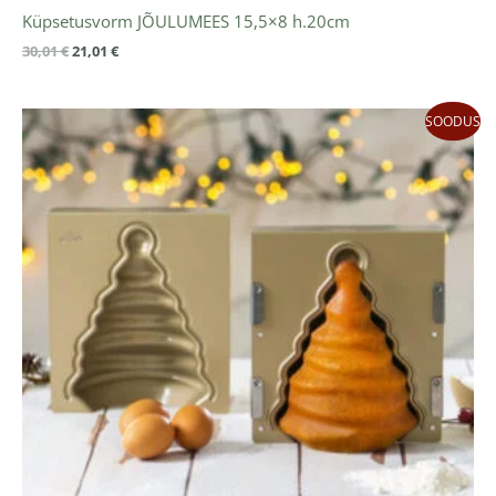
Küpsetusvorm JÕULUMEES 15,5×8 h.20cm
30,01
€
21,01
€
Algne
Praegune
SOODUS
hind
hind
oli:
on:
30,01 €.
21,01 €.