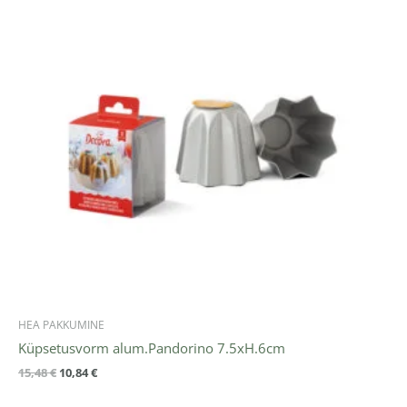
HEA PAKKUMINE
Küpsetusvorm alum.Pandorino 7.5xH.6cm
15,48
€
10,84
€