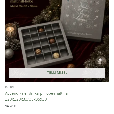
TELLIMISEL
Jõulud
Advendikalendri karp Hõbe-matt hall
220x220x33/35x35x30
14,28
€