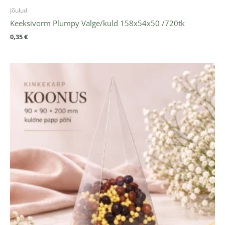
Jõulud
Keeksivorm Plumpy Valge/kuld 158x54x50 /720tk
0,35
€