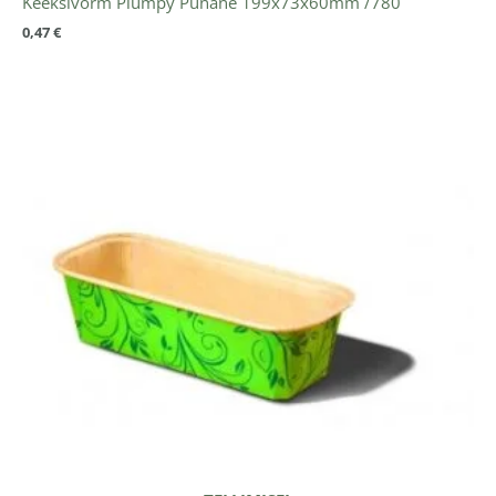
Keeksivorm Plumpy Punane 199x73x60mm /780
0,47
€