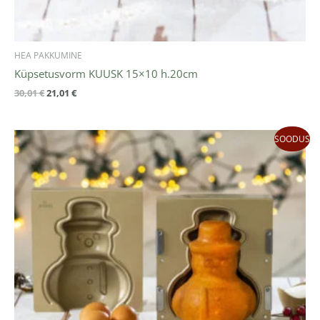
HEA PAKKUMINE
Küpsetusvorm KUUSK 15×10 h.20cm
30,01
€
21,01
€
Algne
Praegune
SOODUS
hind
hind
oli:
on:
30,01 €.
21,01 €.