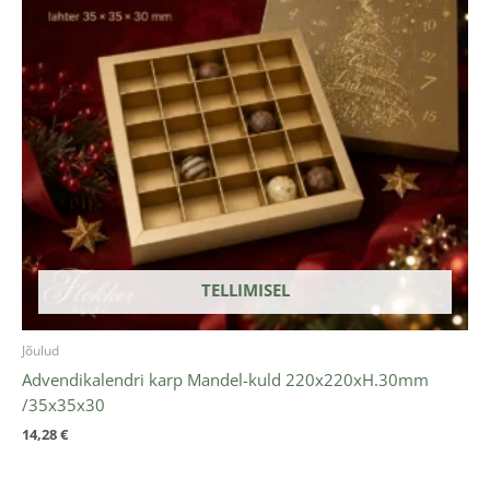
TELLIMISEL
Jõulud
Advendikalendri karp Mandel-kuld 220x220xH.30mm
/35x35x30
14,28
€