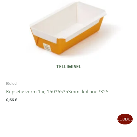
TELLIMISEL
Jõulud
Küpsetusvorm 1 x; 150*65*53mm, kollane /325
0,66
€
Algne
Praegune
SOODUS
hind
hind
oli:
on:
15,48 €.
10,84 €.