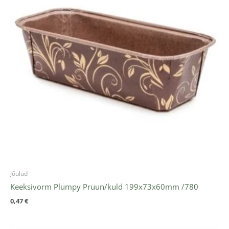
Jõulud
Keeksivorm Plumpy Pruun/kuld 199x73x60mm /780
0,47
€