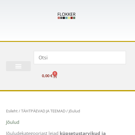
Skip
to
content
0
Cart
0,00
€
Esileht
/
TÄHTPÄEVAD JA TEEMAD
/ Jõulud
Jõulud
Jõuludekategooriast leiad
küpsetustarvikud ja