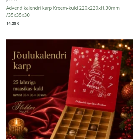
Advendikalendri karp Kreem-kuld 220x220xH.30mm
/35x35x30
14,28
€