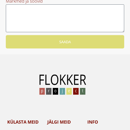
Märkmed ja soovid
SAADA
KÜLASTA MEID
JÄLGI MEID
INFO