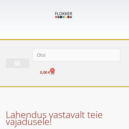
Skip
to
content
0
Cart
0,00
€
Lahendus vastavalt teie
vajadusele!