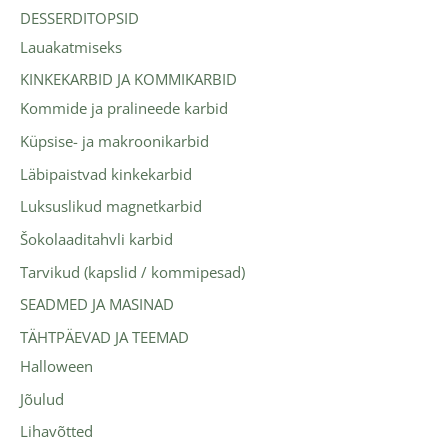
DESSERDITOPSID
Lauakatmiseks
KINKEKARBID JA KOMMIKARBID
Kommide ja pralineede karbid
Küpsise- ja makroonikarbid
Läbipaistvad kinkekarbid
Luksuslikud magnetkarbid
Šokolaaditahvli karbid
Tarvikud (kapslid / kommipesad)
SEADMED JA MASINAD
TÄHTPÄEVAD JA TEEMAD
Halloween
Jõulud
Lihavõtted