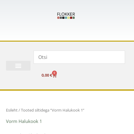
Skip
to
content
0
Cart
0,00
€
Esileht
/ Tooted siltidega “Vorm Halukook 1”
Vorm Halukook 1