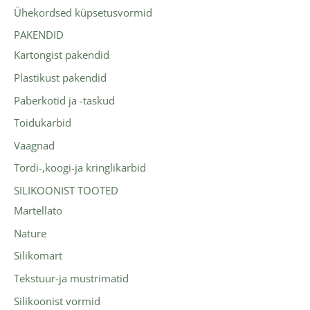
Ühekordsed küpsetusvormid
PAKENDID
Kartongist pakendid
Plastikust pakendid
Paberkotid ja -taskud
Toidukarbid
Vaagnad
Tordi-,koogi-ja kringlikarbid
SILIKOONIST TOOTED
Martellato
Nature
Silikomart
Tekstuur-ja mustrimatid
Silikoonist vormid