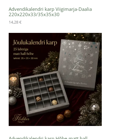
Advendikalendri karp Viigimarja-Daalia
220x220x33/35x35x30
14,28
€
Advendikalendri karp Hõbe-matt hall