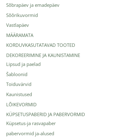
Sõbrapäev ja emadepäev
Sõõrikuvormid
Vastlapäev
MÄÄRAMATA
KORDUVKASUTATAVAD TOOTED
DEKOREERIMINE JA KAUNISTAMINE
Lipsud ja paelad
Šabloonid
Toiduvärvid
Kaunistused
LÕIKEVORMID
KÜPSETUSPABERID JA PABERVORMID
Küpsetus-ja rasvapaber
pabervormid ja-alused