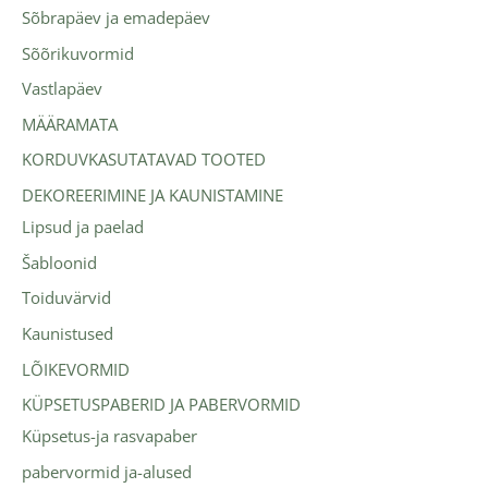
Sõbrapäev ja emadepäev
Sõõrikuvormid
Vastlapäev
MÄÄRAMATA
KORDUVKASUTATAVAD TOOTED
DEKOREERIMINE JA KAUNISTAMINE
Lipsud ja paelad
Šabloonid
Toiduvärvid
Kaunistused
LÕIKEVORMID
KÜPSETUSPABERID JA PABERVORMID
Küpsetus-ja rasvapaber
pabervormid ja-alused