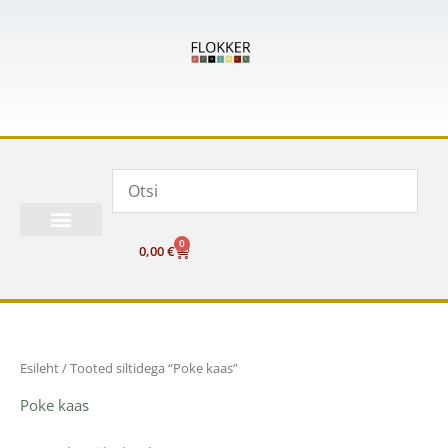
Skip
to
content
0
Cart
0,00
€
Esileht
/ Tooted siltidega “Poke kaas”
Poke kaas