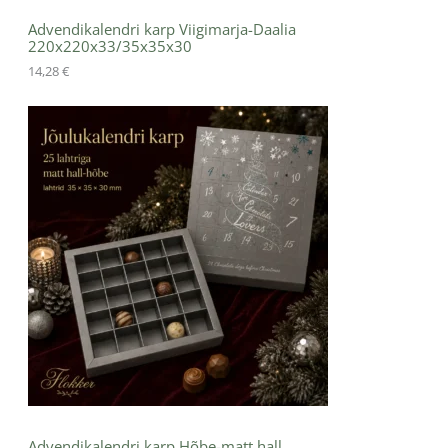
Advendikalendri karp Viigimarja-Daalia
220x220x33/35x35x30
14,28
€
Advendikalendri karp Hõbe-matt hall