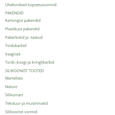
Ühekordsed küpsetusvormid
PAKENDID
Kartongist pakendid
Plastikust pakendid
Paberkotid ja -taskud
Toidukarbid
Vaagnad
Tordi-,koogi-ja kringlikarbid
SILIKOONIST TOOTED
Martellato
Nature
Silikomart
Tekstuur-ja mustrimatid
Silikoonist vormid