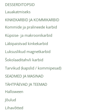
DESSERDITOPSID
Lauakatmiseks
KINKEKARBID JA KOMMIKARBID
Kommide ja pralineede karbid
Küpsise- ja makroonikarbid
Läbipaistvad kinkekarbid
Luksuslikud magnetkarbid
Šokolaaditahvli karbid
Tarvikud (kapslid / kommipesad)
SEADMED JA MASINAD
TÄHTPÄEVAD JA TEEMAD
Halloween
Jõulud
Lihavõtted