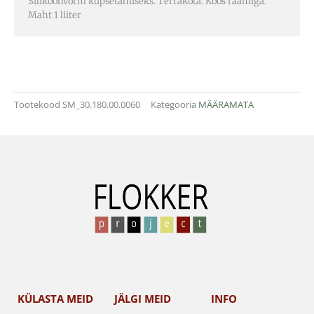
Silikoonvorm küpsetamiseks. Terrakota. Koos raamiga.
Maht 1 liiter
Tootekood
SM_30.180.00.0060
Kategooria
MÄÄRAMATA
KÜLASTA MEID
JÄLGI MEID
INFO