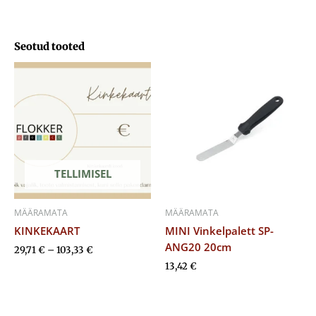
Seotud tooted
Hinnavahemik:
29,71 €
kuni
103,33 €
TELLIMISEL
MÄÄRAMATA
MÄÄRAMATA
KINKEKAART
MINI Vinkelpalett SP-
ANG20 20cm
29,71
€
–
103,33
€
13,42
€