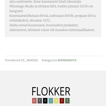
sära andmiseks. Enne kasutamist hästi loksutada.
Pihustage õhuke ja ühtlane kiht, hoides pinnast 25/30 cm
kaugusel.
Koostisained:Butaan E943a, isobutaan E943b, propaan E944;
etüülalkohol, värvaine: E172.
Hoida eemal kuumusest, kuumadest pindadest,
sädemetest, lahtisest tulest või muudest süttimisallikatest.
Tootekood
DC_9600562
Kategooria
MÄÄRAMATA