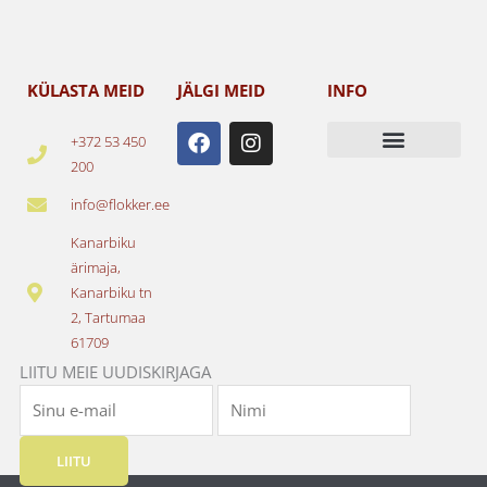
KÜLASTA MEID
JÄLGI MEID
INFO
F
I
+372 53 450
a
n
200
c
s
e
t
info@flokker.ee
b
a
o
g
Kanarbiku
o
r
ärimaja,
k
a
Kanarbiku tn
m
2, Tartumaa
61709
LIITU MEIE UUDISKIRJAGA
LIITU