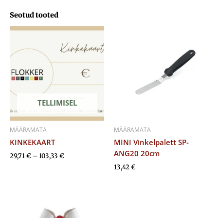
Seotud tooted
Hinnavahemik:
29,71 €
kuni
103,33 €
TELLIMISEL
MÄÄRAMATA
MÄÄRAMATA
KINKEKAART
MINI Vinkelpalett SP-
ANG20 20cm
29,71
€
–
103,33
€
13,42
€