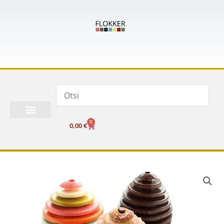
Skip
to
content
0
Cart
0,00
€