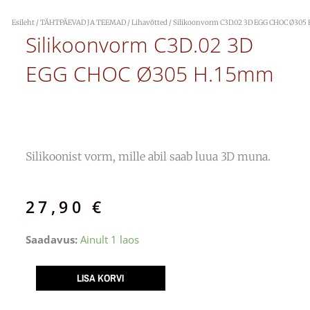
Esileht
/
TÄHTPÄEVAD JA TEEMAD
/
Lihavõtted
/ Silikoonvorm C3D.02 3D EGG CHOC Ø305
Silikoonvorm C3D.02 3D
EGG CHOC Ø305 H.15mm
Silikoonist vorm, mille abil saab luua 3D muna.
27,90
€
Silikoonvorm
Saadavus:
Ainult 1 laos
C3D.02
3D
LISA KORVI
EGG
CHOC