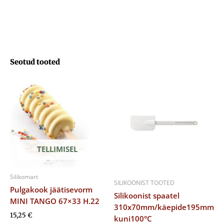
Ø305
H.15mm
kogus
Seotud tooted
TELLIMISEL
Silikomart
SILIKOONIST TOOTED
Pulgakook jäätisevorm
Silikoonist spaatel
MINI TANGO 67×33 H.22
310x70mm/käepide195mm
15,25
€
kuni100°C