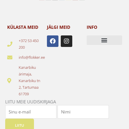
KÜLASTA MEID
JÄLGI MEID
INFO
F
I
+372 53 450
a
n
200
c
s
e
t
info@flokker.ee
b
a
o
g
Kanarbiku
o
r
ärimaja,
k
a
Kanarbiku tn
m
2, Tartumaa
61709
LIITU MEIE UUDISKIRJAGA
LIITU