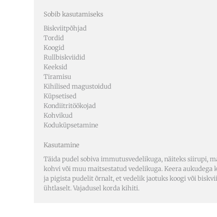
Sobib kasutamiseks
Biskviitpõhjad
Tordid
Koogid
Rullbiskviidid
Keeksid
Tiramisu
Kihilised magustoidud
Küpsetised
Kondiitritöökojad
Kohvikud
Koduküpsetamine
Kasutamine
Täida pudel sobiva immutusvedelikuga, näiteks siirupi, m
kohvi või muu maitsestatud vedelikuga. Keera aukudega 
ja pigista pudelit õrnalt, et vedelik jaotuks koogi või biskvi
ühtlaselt. Vajadusel korda kihiti.