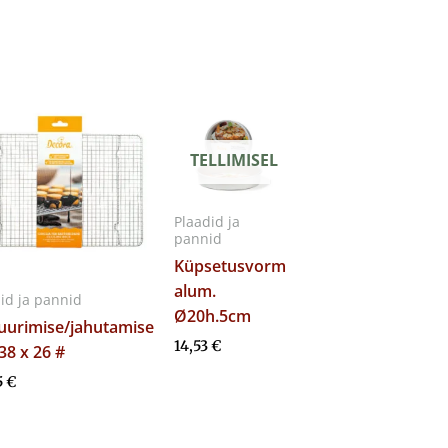
TELLIMISEL
Plaadid ja
pannid
Küpsetusvorm
alum.
id ja pannid
Ø20h.5cm
uurimise/jahutamise
14,53
€
 38 x 26 #
5
€