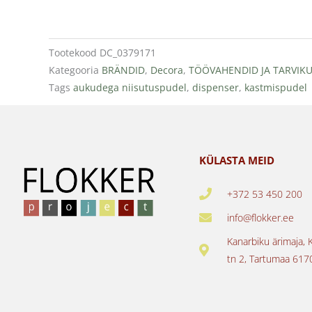
Tootekood
DC_0379171
Kategooria
BRÄNDID
,
Decora
,
TÖÖVAHENDID JA TARVIK
Tags
aukudega niisutuspudel
,
dispenser
,
kastmispudel
KÜLASTA MEID
+372 53 450 200
info@flokker.ee
Kanarbiku ärimaja, 
tn 2, Tartumaa 617