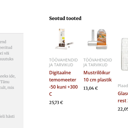
Seotud tooted
end
eeritud
ri või
 muutuks
TÖÖVAHENDID
TÖÖVAHENDID
JA TARVIKUD
JA TARVIKUD
Digitaalne
Mustrilõikur
keeks ide,
temomeeter
10 cm plastik
. Tänu
Plaad
-50 kuni +300
tult, mis
13,04
€
Glas
C
rest
25,73
€
22,0
eli hästi