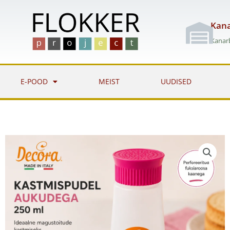
Skip
to
Kana
content
Kanarb
E-POOD
MEIST
UUDISED