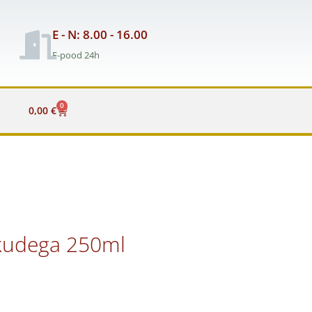
E - N: 8.00 - 16.00
E-pood 24h
0
Cart
0,00
€
kudega 250ml