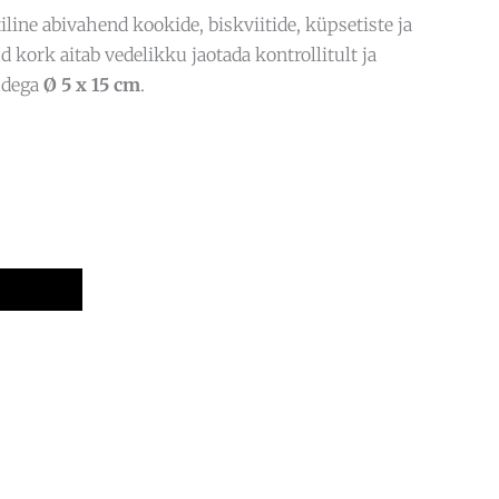
line abivahend kookide, biskviitide, küpsetiste ja
kork aitab vedelikku jaotada kontrollitult ja
tudega
Ø 5 x 15 cm
.