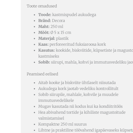
Toote omadused
Toode:
kastmispudel aukudega
Bränd:
Decora
Maht:
250 ml
Mõõt:
Ø 5 x 15 cm
Materjal:
plastik
Kaas:
perforeeritud fuksiaroosa kork
Kasutus:
kookide, biskviitide, küpsetiste ja magust
kastmiseks
Sobib:
siirupi, mahla, kohvi ja immutusvedeliku ja
Peamised eelised
Aitab kooke ja biskviite ühtlaselt niisutada
Aukudega kork jaotab vedeliku kontrollitult
Sobib siirupile, mahlale, kohvile ja muudele
immutusvedelikele
Mugav kasutada nii kodus kui ka kondiitritöös
Hea abivahend tortide ja kihiliste magustoitude
valmistamisel
Kompaktne 250 ml suurus
Lihtne ja praktiline töövahend igapäevaseks küpse