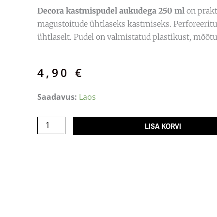
Decora kastmispudel aukudega 250 ml
on prakti
magustoitude ühtlaseks kastmiseks. Perforeeritud 
ühtlaselt. Pudel on valmistatud plastikust, mõõ
4,90
€
Kastmispudel
Saadavus:
Laos
dosaator
aukudega
LISA KORVI
250ml
kogus