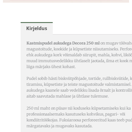
Kirjeldus
Kastmispudel aukudega Decora 250 ml
on mugav töövah
magustoitude, kookide ja küpsetiste niisutamiseks. Perfor
ehk aukudega kork võimaldab siirupit, mahla, kohvi, liköö
muud immutusvedelikku ühtlaselt jaotada, ilma et kook
liiga märjaks ühest kohast.
Pudel sobib hästi biskviitpõhjade, tortide, rullbiskviitide, 
tiramisu, küpsetiste ja teiste magustoitude valmistamisel
aukudega kaanele saab vedelikku lisada õrnalt ja kontrolli
aitab saavutada mahlase ja ühtlase tulemuse.
250 ml maht on piisav nii koduseks küpsetamiseks kui ka
professionaalsemaks kasutuseks kohvikus, pagari- või
kondiitritöökojas. Fuksiaroosa perforeeritud kaas teeb pud
märgatavaks ja mugavaks kasutada.