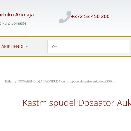
rbiku Ärimaja
+372 53 450 200
iku 2, Soinaste
ÄRIKLIENDILE
Esileht
/
TÖÖVAHENDID JA TARVIKUD
/ Kastmispudel dosaator aukudega 250ml
Kastmispudel Dosaator Au