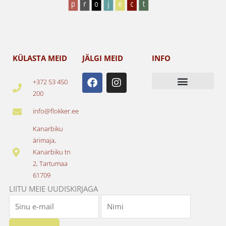
KÜLASTA MEID
JÄLGI MEID
INFO
F
I
+372 53 450
a
n
200
c
s
e
t
info@flokker.ee
b
a
o
g
Kanarbiku
o
r
ärimaja,
k
a
Kanarbiku tn
m
2, Tartumaa
61709
LIITU MEIE UUDISKIRJAGA