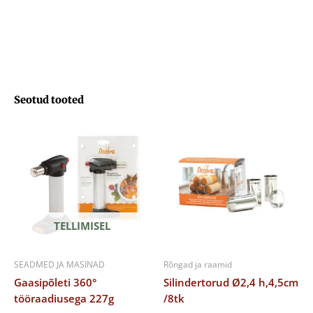
Seotud tooted
TELLIMISEL
SEADMED JA MASINAD
Rõngad ja raamid
Gaasipõleti 360°
Silindertorud Ø2,4 h,4,5cm
tööraadiusega 227g
/8tk