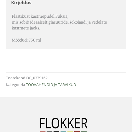
Kirjeldus
Plastikust kastmepudel Fuksia,
mis sobib ideaalselt glasuuride, šokolaadi ja vedelate
kastmete jaoks.
Mõõdud: 750 ml
Tootekood
DC_0379162
Kategooria
TÖÖVAHENDID JA TARVIKUD