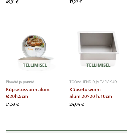
49,91
€
17,22
€
TELLIMISEL
TELLIMISEL
Plaadid ja pannid
TÖÖVAHENDID JA TARVIKUD
Küpsetusvorm alum.
Küpsetusvorm
Ø20h.5cm
alum.20×20 h.10cm
14,53
€
24,04
€