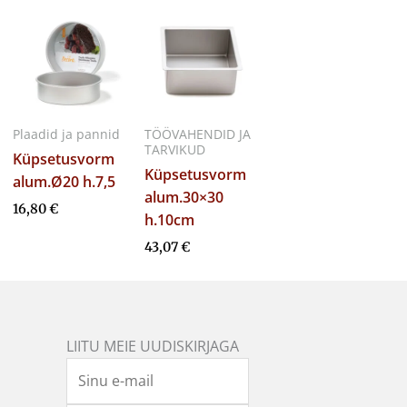
Plaadid ja pannid
TÖÖVAHENDID JA
TARVIKUD
Küpsetusvorm
Küpsetusvorm
alum.Ø20 h.7,5
alum.30×30
16,80
€
h.10cm
43,07
€
LIITU MEIE UUDISKIRJAGA