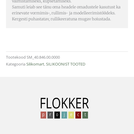
valmistamiseks, küpsetamiseks.
Samuti leiab see tänu oma headele omadustele kasutust ka
erinevate vormimis-, rullimis- ja modelleerimistöödeks.
Kergesti puhastatav, rullikeeratuna mugav hoiustada.
Tootekood
SM_40.846.00.0000
Kategooria
Silikomart
,
SILIKOONIST TOOTED