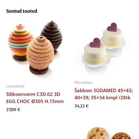
Seotud tooted
Martellato
Lihavõtted
Šabloon SÜDAMED 45×43;
Silikoonvorm C3D.02 3D
40×39; 35×34 kmpl /28tk
EGG CHOC Ø305 H.15mm
34,12
€
27,90
€