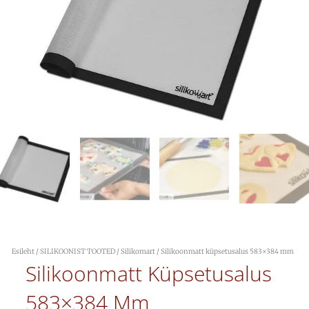
Esileht
/
SILIKOONIST TOOTED
/
Silikomart
/ Silikoonmatt küpsetusalus 583×384 mm
Silikoonmatt Küpsetusalus
583×384 Mm