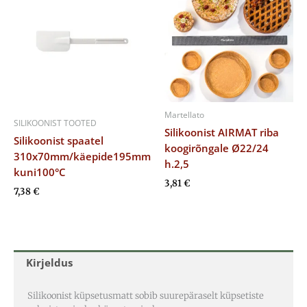
Martellato
SILIKOONIST TOOTED
Silikoonist AIRMAT riba
Silikoonist spaatel
koogirõngale Ø22/24
310x70mm/käepide195mm
h.2,5
kuni100°C
3,81
€
7,38
€
Kirjeldus
Silikoonist küpsetusmatt sobib suurepäraselt küpsetiste