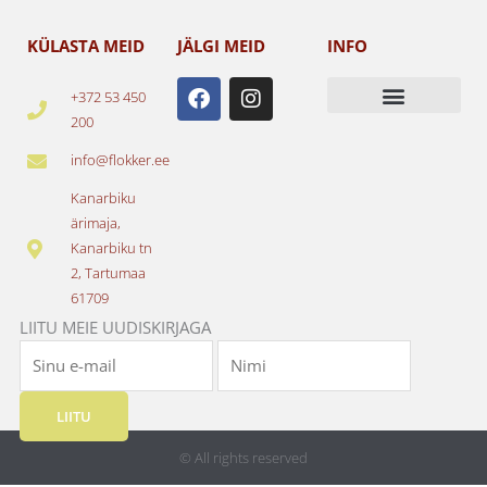
KÜLASTA MEID
JÄLGI MEID
INFO
F
I
+372 53 450
a
n
200
c
s
e
t
info@flokker.ee
b
a
o
g
Kanarbiku
o
r
ärimaja,
k
a
Kanarbiku tn
m
2, Tartumaa
61709
LIITU MEIE UUDISKIRJAGA
LIITU
© All rights reserved