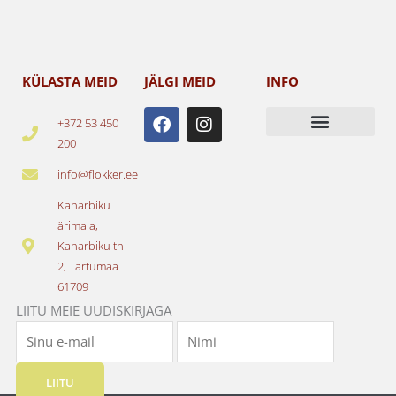
KÜLASTA MEID
JÄLGI MEID
INFO
F
I
+372 53 450
a
n
200
c
s
e
t
info@flokker.ee
b
a
o
g
Kanarbiku
o
r
ärimaja,
k
a
Kanarbiku tn
m
2, Tartumaa
61709
LIITU MEIE UUDISKIRJAGA
LIITU