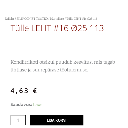
Esileht
/
SILIKOONIST TOOTED
/
Martellato
/ Tülle LEHT #16 Ø25 113
Tülle LEHT #16 Ø25 113
Kondiitrikoti otsikul puudub keevitus, mis tagab
ühtlase ja suurepärase töötulemuse.
4,63
€
Tülle
Saadavus:
Laos
LEHT
#16
LISA KORVI
Ø25