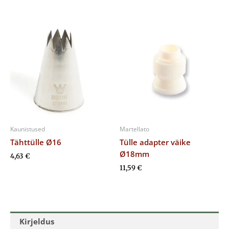
Kaunistused
Martellato
Tähttülle Ø16
Tülle adapter väike
Ø18mm
4,63
€
11,59
€
Kirjeldus