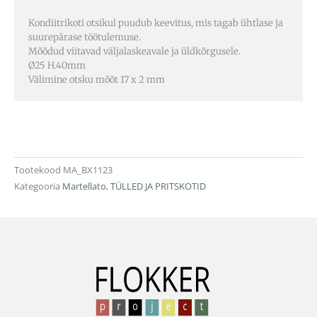
Kondiitrikoti otsikul puudub keevitus, mis tagab ühtlase ja
suurepärase töötulemuse.
Mõõdud viitavad väljalaskeavale ja üldkõrgusele.
Ø25 H.40mm
Välimine otsku mõõt 17 x 2 mm
Tootekood
MA_BX1123
Kategooria
Martellato
,
TÜLLED JA PRITSKOTID