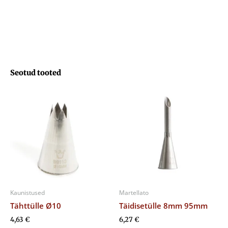
113
kogus
Seotud tooted
Kaunistused
Martellato
Tähttülle Ø10
Täidisetülle 8mm 95mm
4,63
€
6,27
€