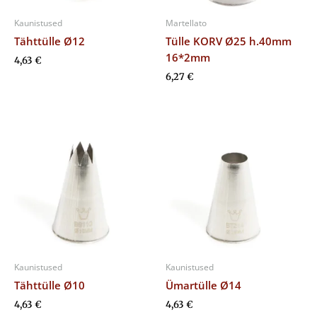
Kaunistused
Martellato
Tähttülle Ø12
Tülle KORV Ø25 h.40mm
16*2mm
4,63
€
6,27
€
Kaunistused
Kaunistused
Tähttülle Ø10
Ümartülle Ø14
4,63
€
4,63
€