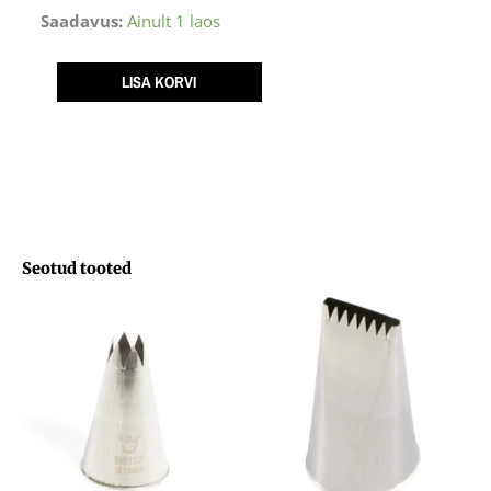
Tüllede
Saadavus:
Ainult 1 laos
kompl.
12
LISA KORVI
osa
karbis
NR.1
kogus
Seotud tooted