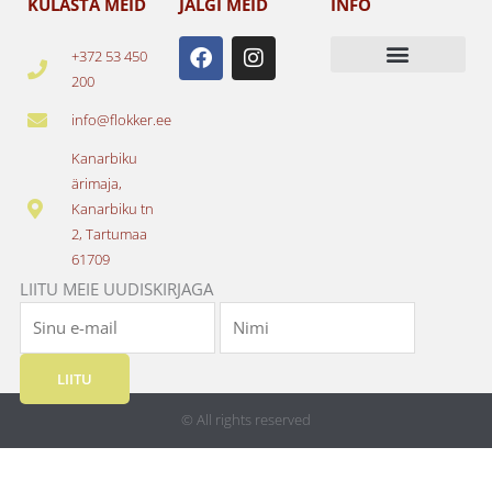
KÜLASTA MEID
JÄLGI MEID
INFO
F
I
+372 53 450
a
n
200
c
s
e
t
info@flokker.ee
b
a
o
g
Kanarbiku
o
r
ärimaja,
k
a
Kanarbiku tn
m
2, Tartumaa
61709
LIITU MEIE UUDISKIRJAGA
LIITU
© All rights reserved