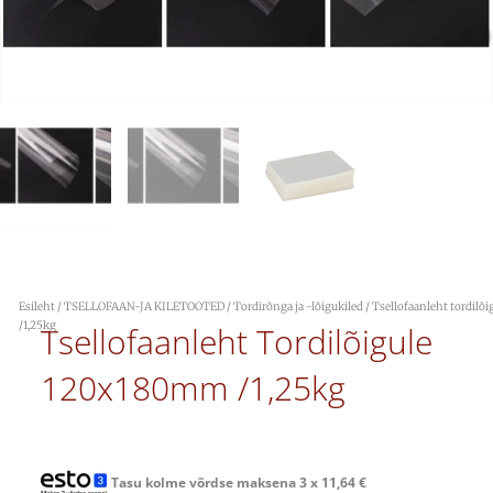
Esileht
/
TSELLOFAAN-JA KILETOOTED
/
Tordirõnga ja -lõigukiled
/ Tsellofaanleht tordil
/1,25kg
Tsellofaanleht Tordilõigule
120x180mm /1,25kg
Tasu kolme võrdse maksena 3 x
11,64
€