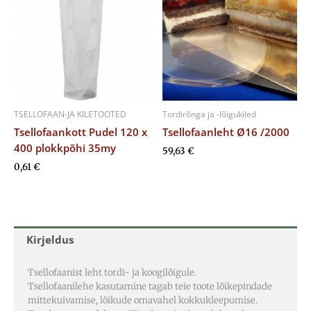
TSELLOFAAN-JA KILETOOTED
Tordirõnga ja -lõigukiled
Tsellofaankott Pudel 120 x
Tsellofaanleht Ø16 /2000
400 plokkpõhi 35my
59,63
€
0,61
€
Kirjeldus
Tsellofaanist leht tordi- ja koogilõigule.
Tsellofaanilehe kasutamine tagab teie toote lõikepindade
mittekuivamise, lõikude omavahel kokkukleepumise.