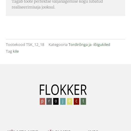
Tagab toote perfektse väljanägemise kogu lubatud
realiseerimisaja jooksul.
Tootekood
TSK_12_18
Kategooria
Tordirõnga ja -lõigukiled
Tag
kile