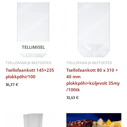
TELLIMISEL
TSELLOFAAN-JA KILETOOTED
TSELLOFAAN-JA KILETOOTED
Tsellofaankott 145×235
Tsellofaankott 80 x 310 +
plokkpõhi/100
40 mm
plokkpõhi+küljevolt 35my
16,37
€
/100tk
31,43
€