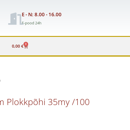
E - N: 8.00 - 16.00
E-pood 24h
0
Cart
0,00
€
0
m Plokkpõhi 35my /100