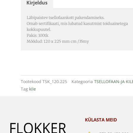
Kirjeldus
Läbipaistev tsellofaankott pakendamiseks.
Omab sertifikaati, mis lubatud kasutmist toiduainetega
kokkupuutel.
Pakis: 100tk
Mõõdud: 120 x 225 mm cm /35my
Tootekood
TSK_120.225
Kategooria
TSELLOFAAN-JA KI
Tag
kile
KÜLASTA MEID