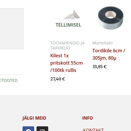
TELLIMISEL
TÖÖVAHENDID JA
Martellato
TARVIKUD
Tordikile 6cm /
Kilest 1x
305jm, 80µ
pritskott 55cm
33,85
€
/100tk rullis
27,40
€
LETOOTED
JÄLGI MEID
INFO
F
I
KONTAKT