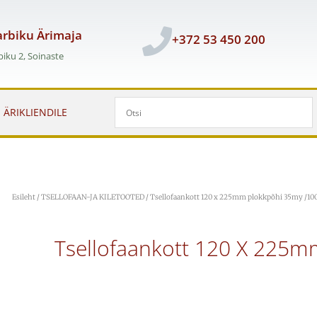
rbiku Ärimaja
+372 53 450 200
iku 2, Soinaste
ÄRIKLIENDILE
Esileht
/
TSELLOFAAN-JA KILETOOTED
/ Tsellofaankott 120 x 225mm plokkpõhi 35my /10
Tsellofaankott 120 X 225m