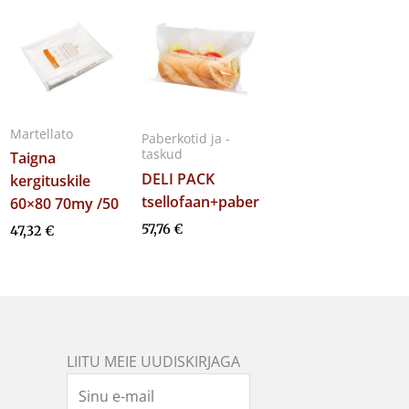
Martellato
Paberkotid ja -
taskud
Taigna
DELI PACK
kergituskile
tsellofaan+paber
60×80 70my /50
57,76
€
47,32
€
LIITU MEIE UUDISKIRJAGA