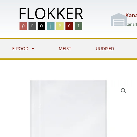
Skip
to
Kana
content
Kanarb
E-POOD
MEIST
UUDISED