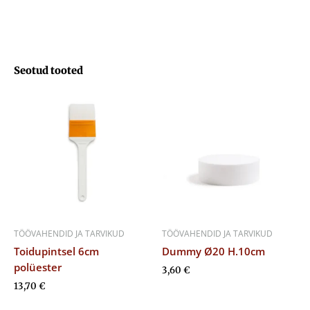
Seotud tooted
TÖÖVAHENDID JA TARVIKUD
TÖÖVAHENDID JA TARVIKUD
Toidupintsel 6cm
Dummy Ø20 H.10cm
polüester
3,60
€
13,70
€