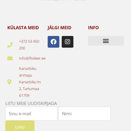
KÜLASTA MEID
JÄLGI MEID
INFO
F
I
+372 53 450
a
n
200
c
s
e
t
info@flokker.ee
b
a
o
g
Kanarbiku
o
r
ärimaja,
k
a
Kanarbiku tn
m
2, Tartumaa
61709
LIITU MEIE UUDISKIRJAGA
LIITU