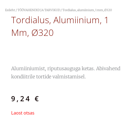
Esileht
/
TÖÖVAHENDID JA TARVIKUD
/ Tordialus, alumiinium, 1 mm, Ø320
Tordialus, Alumiinium, 1
Mm, Ø320
Alumiiniumist, riputusauguga ketas. Abivahend
kondiitrile tortide valmistamisel.
9,24
€
Laost otsas