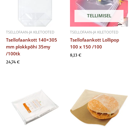
TELLIMISEL
TSELLOFAAN-JA KILETOOTED
TSELLOFAAN-JA KILETOOTED
Tsellofaankott 140×305
Tsellofaankott Lollipop
mm plokkpõhi 35my
100 x 150 /100
/100tk
8,13
€
24,74
€