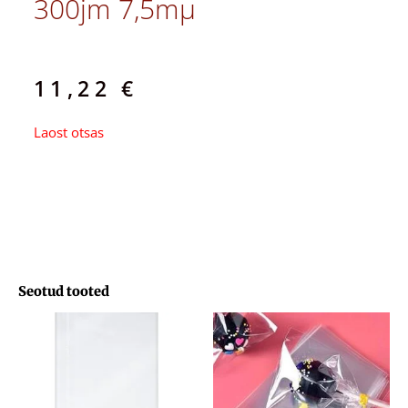
300jm 7,5mµ
11,22
€
Laost otsas
Seotud tooted