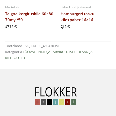
Martellato
Paberkotid ja -taskud
Taigna kergituskile 60×80
Hamburgeri tasku
70my /50
kile+paber 16×16
47,32
€
7,12
€
Tootekood
TSK_T.KOLE_450X300M
Kategooria
TÖÖVAHENDID JA TARVIKUD
,
TSELLOFAAN-JA
KILETOOTED