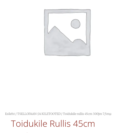
Esileht
/
TSELLOFAAN-JA KILETOOTED
/ Toidukile rullis 45cm 300jm 7,5mµ
Toidukile Rullis 45cm