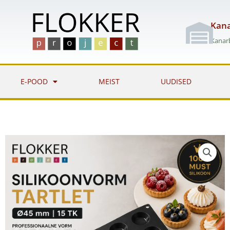
Skip
to
Kana
content
Kanarb
E-POOD
MEIST
UUDISED