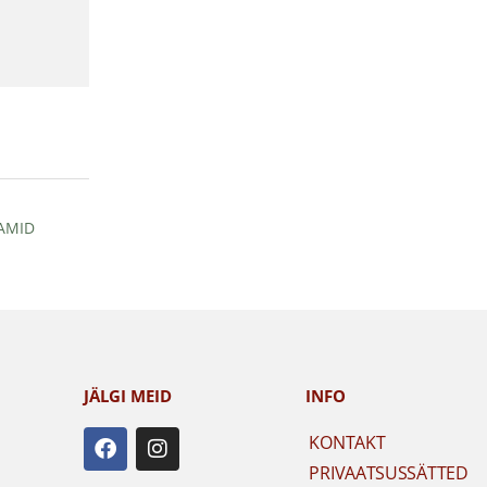
AMID
JÄLGI MEID
INFO
F
I
KONTAKT
a
n
PRIVAATSUSSÄTTED
c
s