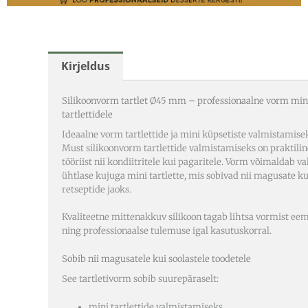
Kirjeldus
Silikoonvorm tartlet Ø45 mm – professionaalne vorm min
tartlettidele
Ideaalne vorm tartlettide ja mini küpsetiste valmistamise
Must silikoonvorm tartlettide valmistamiseks on praktilin
tööriist nii kondiitritele kui pagaritele. Vorm võimaldab v
ühtlase kujuga mini tartlette, mis sobivad nii magusate ku
retseptide jaoks.
Kvaliteetne mittenakkuv silikoon tagab lihtsa vormist e
ning professionaalse tulemuse igal kasutuskorral.
Sobib nii magusatele kui soolastele toodetele
See tartletivorm sobib suurepäraselt:
mini tartlettide valmistamiseks