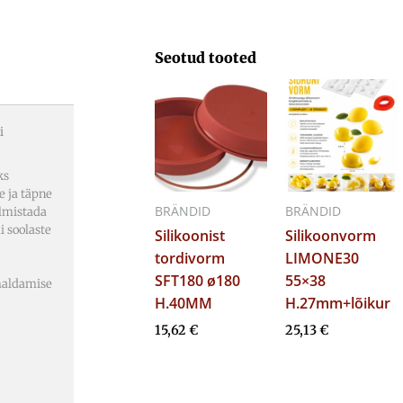
Seotud tooted
i
ks
e ja täpne
BRÄNDID
BRÄNDID
almistada
i soolaste
Silikoonist
Silikoonvorm
tordivorm
LIMONE30
SFT180 ø180
55×38
emaldamise
H.40MM
H.27mm+lõikur
15,62
€
25,13
€