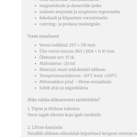
magustoitude ja dessertide jaoks
soolaste ampsude ja suupistete tegemiseks
šokolaadi ja küpsetiste vormimiseks
catering- ja peolaua toodanguks
Toote omadused
Vormi mõõdud: 297 × 176 mm
Ühe vormi suurus: Ø45 / Ø28 × h 10 mm
Õõnsuste arv: 15 tk
Mahutavus: ~20 ml
Materjal: must toidukindel silikoon
Temperatuuritaluvus: -60°C kuni +230°C
Mittenakkuv pind – lihtne eemaldada
Sobib ahju ja sügavkülma
Miks valida silikoonvorm tartlettidele?
1. Täpne ja ühtlane tulemus
Vorm tagab identse kuju igale tartletile.
2. Lihtne kasutada
Paindlik silikoon võimaldab küpsetised kergesti vormist 