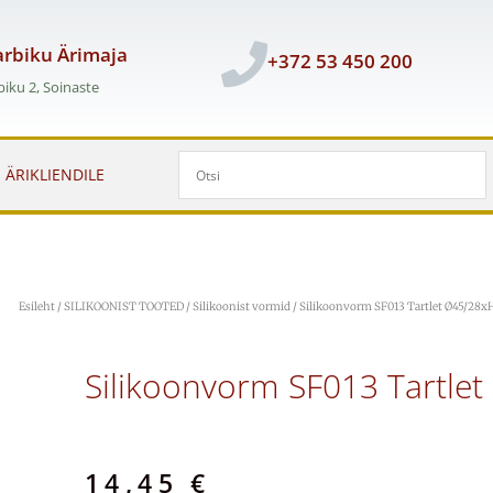
rbiku Ärimaja
+372 53 450 200
iku 2, Soinaste
ÄRIKLIENDILE
Esileht
/
SILIKOONIST TOOTED
/
Silikoonist vormid
/ Silikoonvorm SF013 Tartlet Ø45/28
Silikoonvorm SF013 Tartl
14,45
€