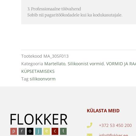
3. Professionaalne töövahend
Sobib nii pagaritöökodadele kui ka kodukasutajale.
Tootekood
MA_30SF013
Kategooria
Martellato
,
Silikoonist vormid
,
VORMID JA RA
KÜPSETAMISEKS
Tag
silikoonvorm
KÜLASTA MEID
+372 53 450 200
info@flokker.ee