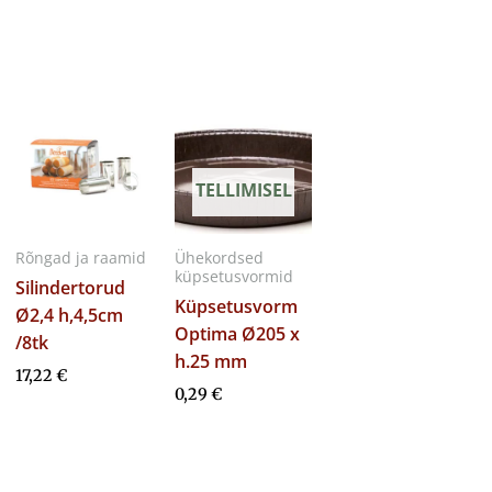
TELLIMISEL
Rõngad ja raamid
Ühekordsed
küpsetusvormid
Silindertorud
Küpsetusvorm
Ø2,4 h,4,5cm
Optima Ø205 x
/8tk
h.25 mm
17,22
€
0,29
€