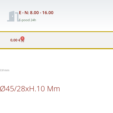
E - N: 8.00 - 16.00
E-pood 24h
0
Cart
0,00
€
xH.10 mm
et Ø45/28xH.10 Mm