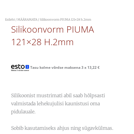
Esileht
/
MÄÄRAMATA
/ Silikoonvorm PIUMA 121×28 h.2mm
Silikoonvorm PIUMA
121×28 H.2mm
Tasu kolme võrdse maksena 3 x
13,22
€
Silikoonist mustrimati abil saab hõlpsasti
valmistada lehekujulisi kaunistusi oma
pidulauale.
Sobib kasutamiseks ahjus ning sügavkülmas.