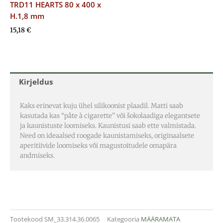
TRD11 HEARTS 80 x 400 x
H.1,8 mm
15,18
€
Kirjeldus
Kaks erinevat kuju ühel silikoonist plaadil. Matti saab
kasutada kas “pâte à cigarette” või šokolaadiga elegantsete
ja kaunistuste loomiseks. Kaunistusi saab ette valmistada.
Need on ideaalsed roogade kaunistamiseks, originaalsete
aperitiivide loomiseks või magustoitudele omapära
andmiseks.
Tootekood
SM_33.314.36.0065
Kategooria
MÄÄRAMATA