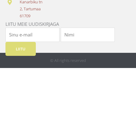
Kanarbiku tn
m
2, Tartumaa
61709
LIITU MEIE UUDISKIRJAGA
LIITU
© All rights reserved