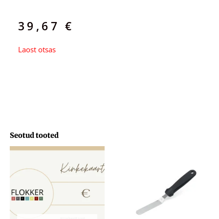
39,67
€
Laost otsas
Seotud tooted
Hinnavahemik:
29,71 €
kuni
103,33 €