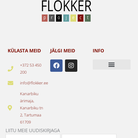
KÜLASTA MEID
JÄLGI MEID
INFO
F
I
+372 53 450
a
n
200
c
s
e
t
info@flokker.ee
b
a
o
g
Kanarbiku
o
r
ärimaja,
k
a
Kanarbiku tn
m
2, Tartumaa
61709
LIITU MEIE UUDISKIRJAGA