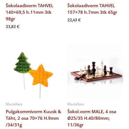
Šokolaadivorm TAHVEL
Šokolaadivorm TAHVEL
140×69,5 h.11mm 3tk
157×78 h.7mm 3tk 65gr
98gr
22,43
€
23,82
€
Martellato
Martellato
Pulgakommivorm Kuusk &
Šokol.vorm MALE, 4 osa
Täht, 2 osa 70×76 H.9mm
Ø25/35 H.40/80mm;
/34/31g
11/36gr