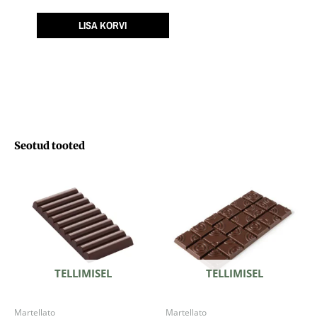
tahvel
CUBE
LISA KORVI
137x72
h.10mm
3tk
100gr
kogus
Seotud tooted
TELLIMISEL
TELLIMISEL
Martellato
Martellato