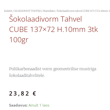
Esileht
/
SILIKOONIST TOOTED
/
Martellato
/ Šokolaadivorm tahvel CUBE 137×72 h.10mm 3
Šokolaadivorm Tahvel
CUBE 137×72 H.10mm 3tk
100gr
Polükarbonaadist vorm geomeetrilise mustriga
šokolaaditahvlitele.
23,82
€
Šokolaadivorm
Saadavus:
Ainult 1 laos