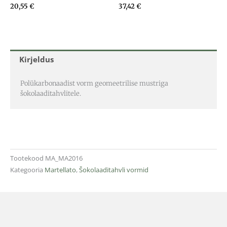
20,55
€
37,42
€
Kirjeldus
Polükarbonaadist vorm geomeetrilise mustriga
šokolaaditahvlitele.
Tootekood
MA_MA2016
Kategooria
Martellato
,
Šokolaaditahvli vormid