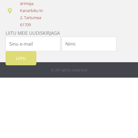
o
r
ärimaja,
k
a
Kanarbiku tn
m
2, Tartumaa
61709
LIITU MEIE UUDISKIRJAGA
LIITU
© All rights reserved