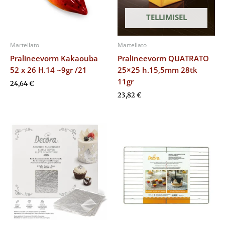
TELLIMISEL
Martellato
Martellato
Pralineevorm Kakaouba
Pralineevorm QUATRATO
52 x 26 H.14 ~9gr /21
25×25 h.15,5mm 28tk
11gr
24,64
€
23,82
€