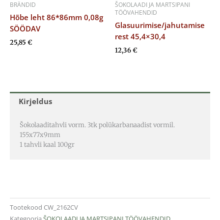
BRÄNDID
ŠOKOLAADI JA MARTSIPANI
TÖÖVAHENDID
Hõbe leht 86*86mm 0,08g
Glasuurimise/jahutamise
SÖÖDAV
rest 45,4×30,4
25,85
€
12,36
€
Kirjeldus
Šokolaaditahvli vorm. 3tk polükarbanaadist vormil.
155x77x9mm
1 tahvli kaal 100gr
Tootekood
CW_2162CV
Kategooria
ŠOKOLAADI JA MARTSIPANI TÖÖVAHENDID
,