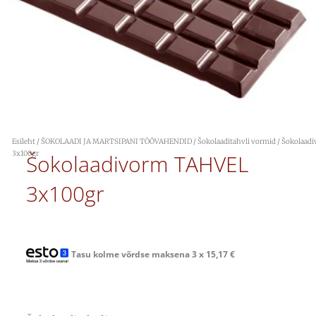
Esileht
/
ŠOKOLAADI JA MARTSIPANI TÖÖVAHENDID
/
Šokolaaditahvli vormid
/ Šokolaad
3x100gr
Šokolaadivorm TAHVEL
3x100gr
Tasu kolme võrdse maksena 3 x
15,17
€