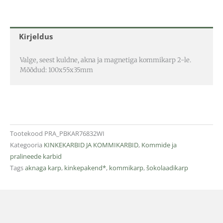
Kirjeldus
Valge, seest kuldne, akna ja magnetiga kommikarp 2-le.
Mõõdud: 100x55x35mm
Tootekood
PRA_PBKAR76832WI
Kategooria
KINKEKARBID JA KOMMIKARBID
,
Kommide ja
pralineede karbid
Tags
aknaga karp
,
kinkepakend*
,
kommikarp
,
šokolaadikarp