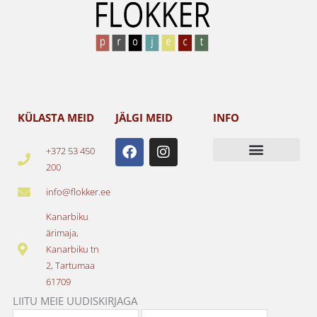
KÜLASTA MEID
JÄLGI MEID
INFO
F
I
+372 53 450
a
n
200
c
s
e
t
info@flokker.ee
b
a
o
g
Kanarbiku
o
r
ärimaja,
k
a
Kanarbiku tn
m
2, Tartumaa
61709
LIITU MEIE UUDISKIRJAGA