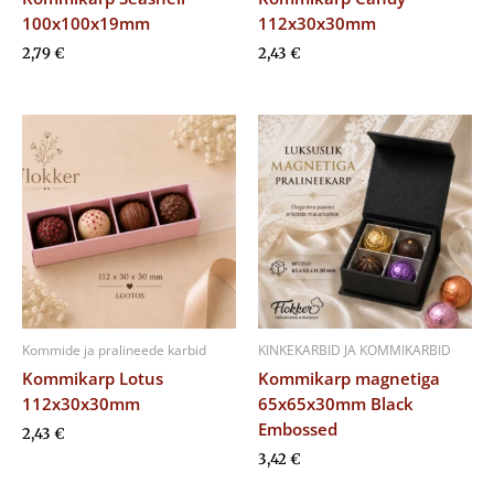
100x100x19mm
112x30x30mm
2,79
€
2,43
€
Kommide ja pralineede karbid
KINKEKARBID JA KOMMIKARBID
Kommikarp Lotus
Kommikarp magnetiga
112x30x30mm
65x65x30mm Black
Embossed
2,43
€
3,42
€