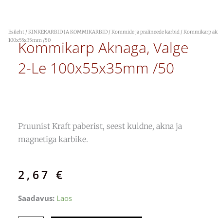
Esileht
/
KINKEKARBID JA KOMMIKARBID
/
Kommide ja pralineede karbid
/ Kommikarp akn
100x55x35mm /50
Kommikarp Aknaga, Valge
2-Le 100x55x35mm /50
Pruunist Kraft paberist, seest kuldne, akna ja
magnetiga karbike.
2,67
€
Kommikarp
Saadavus:
Laos
aknaga,