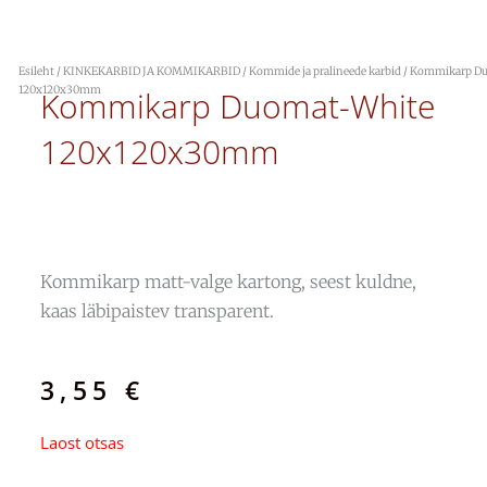
Esileht
/
KINKEKARBID JA KOMMIKARBID
/
Kommide ja pralineede karbid
/ Kommikarp D
120x120x30mm
Kommikarp Duomat-White
120x120x30mm
Kommikarp matt-valge kartong, seest kuldne,
kaas läbipaistev transparent.
3,55
€
Laost otsas