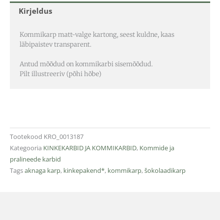
Kirjeldus
Kommikarp matt-valge kartong, seest kuldne, kaas
läbipaistev transparent.
Antud mõõdud on kommikarbi sisemõõdud.
Pilt illustreeriv (põhi hõbe)
Tootekood
KRO_0013187
Kategooria
KINKEKARBID JA KOMMIKARBID
,
Kommide ja
pralineede karbid
Tags
aknaga karp
,
kinkepakend*
,
kommikarp
,
šokolaadikarp