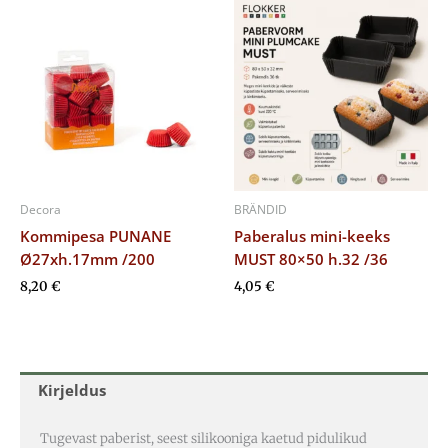
Decora
BRÄNDID
Kommipesa PUNANE
Paberalus mini-keeks
Ø27xh.17mm /200
MUST 80×50 h.32 /36
8,20
€
4,05
€
Kirjeldus
Tugevast paberist, seest silikooniga kaetud pidulikud