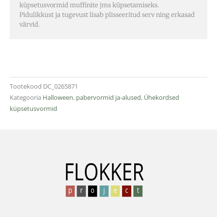
küpsetusvormid muffinite jms küpsetamiseks.
Pidulikkust ja tugevust lisab plisseeritud serv ning erkasad
värvid.
Tootekood
DC_0265871
Kategooria
Halloween
,
pabervormid ja-alused
,
Ühekordsed
küpsetusvormid