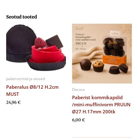
Seotud tooted
pabervormid ja-alused
Paberalus Ø8/12 H.2cm
Decora
MUST
Paberist kommikapslid
24,96
€
/mini-muffinivorm PRUUN
Ø27 H.17mm 200tk
6,00
€