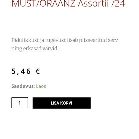
MUST/ORAANZ Assortii /24
Pidulikkust ja tugevust lisab plisseeritud serv
ning erkasad värvid.
5,46
€
Pabervorm
Saadavus:
Laos
muffin
MUST/ORAANZ
LISA KORVI
assortii
/24
kogus