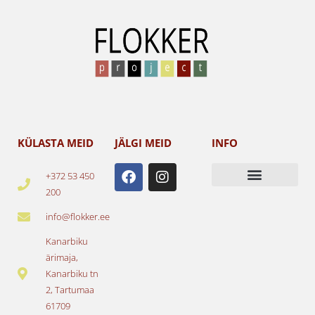
KÜLASTA MEID
JÄLGI MEID
INFO
F
I
+372 53 450
a
n
200
c
s
e
t
info@flokker.ee
b
a
o
g
Kanarbiku
o
r
ärimaja,
k
a
Kanarbiku tn
m
2, Tartumaa
61709