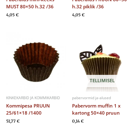
MUST 80×50 h.32 /36
h.32 piklik /36
4,05
€
4,05
€
TELLIMISEL
KINKEKARBID JA KOMMIKARBID
pabervormid ja-alused
Kommipesa PRUUN
Pabervorm muffin 1 x
25/61×18 /1400
kartong 50×40 pruun
51,77
€
0,14
€