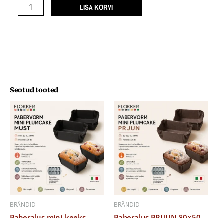
GOLD
LISA KORVI
27x17mm
/180
kogus
Seotud tooted
BRÄNDID
BRÄNDID
Paberalus mini-keeks
Paberalus PRUUN 80×50