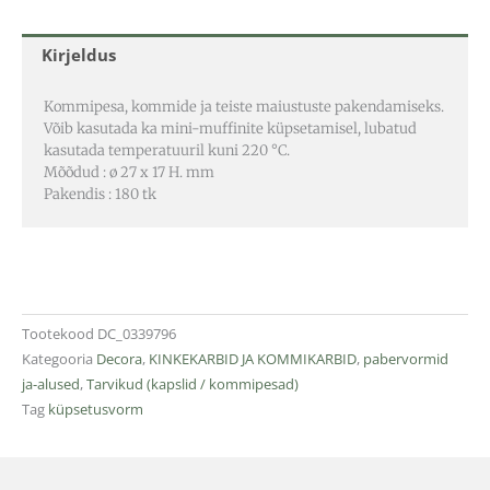
Kirjeldus
Kommipesa, kommide ja teiste maiustuste pakendamiseks.
Võib kasutada ka mini-muffinite küpsetamisel, lubatud
kasutada temperatuuril kuni 220 °C.
Mõõdud : ø 27 x 17 H. mm
Pakendis : 180 tk
Tootekood
DC_0339796
Kategooria
Decora
,
KINKEKARBID JA KOMMIKARBID
,
pabervormid
ja-alused
,
Tarvikud (kapslid / kommipesad)
Tag
küpsetusvorm