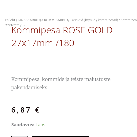
Esileht
/
KINKEKARBID JA KOMMIKARBID
/
Tarvikud (kapslid / kommipesad)
/ Kommipes
27x17mm /180
Kommipesa ROSE GOLD
27x17mm /180
Kommipesa, kommide ja teiste maiustuste
pakendamiseks.
6,87
€
Kommipesa
Saadavus:
Laos
ROSE