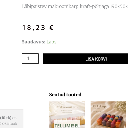
Läbipaistev makroonikarp kraft-põhjaga 190×50×
18,23
€
Makroonikarp
Saadavus:
Laos
PVC+
KRAFT
LISA KORVI
kart
190x50x50
/10
kogus
Seotud tooted
10 tk)
on
C osa
toob
TELLIMISEL