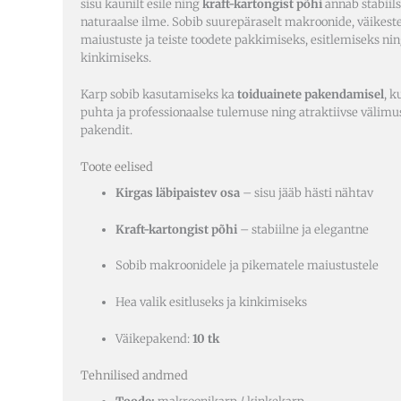
sisu kaunilt esile ning
kraft-kartongist põhi
annab stabiils
naturaalse ilme. Sobib suurepäraselt makroonide, väikest
maiustuste ja teiste toodete pakkimiseks, esitlemiseks ni
kinkimiseks.
Karp sobib kasutamiseks ka
toiduainete pakendamisel
, k
puhta ja professionaalse tulemuse ning atraktiivse välim
pakendit.
Toote eelised
Kirgas läbipaistev osa
– sisu jääb hästi nähtav
Kraft-kartongist põhi
– stabiilne ja elegantne
Sobib makroonidele ja pikematele maiustustele
Hea valik esitluseks ja kinkimiseks
Väikepakend:
10 tk
Tehnilised andmed