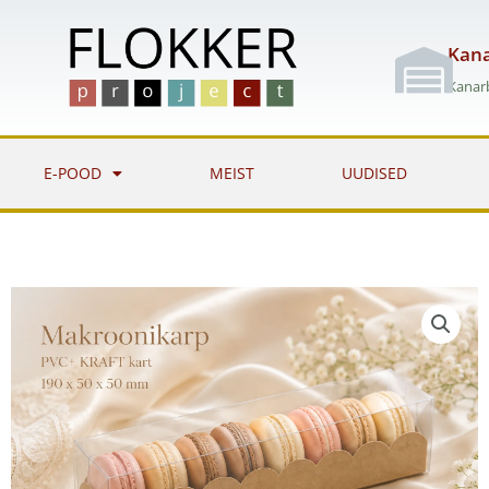
Skip
to
Kana
content
Kanarb
E-POOD
MEIST
UUDISED