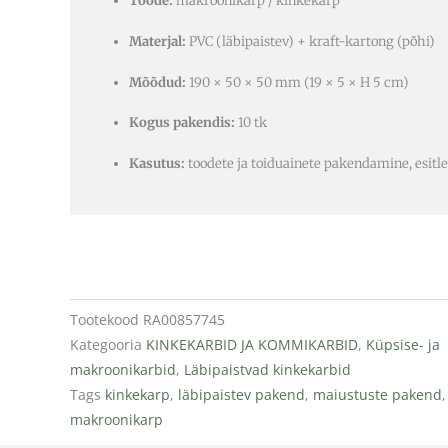
Toode:
makroonikarp / kinkekarp
Materjal:
PVC (läbipaistev) + kraft-kartong (põhi)
Mõõdud:
190 × 50 × 50 mm (19 × 5 × H 5 cm)
Kogus pakendis:
10 tk
Kasutus:
toodete ja toiduainete pakendamine, esitl
Tootekood
RA00857745
Kategooria
KINKEKARBID JA KOMMIKARBID
,
Küpsise- ja
makroonikarbid
,
Läbipaistvad kinkekarbid
Tags
kinkekarp
,
läbipaistev pakend
,
maiustuste pakend
,
makroonikarp