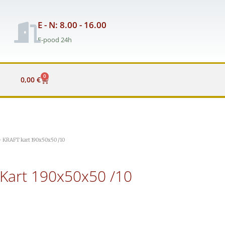
E - N: 8.00 - 16.00
E-pood 24h
0
Cart
0,00
€
 KRAFT kart 190x50x50 /10
Kart 190x50x50 /10