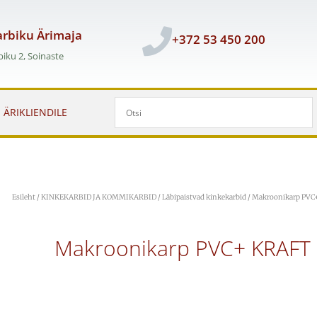
rbiku Ärimaja
+372 53 450 200
iku 2, Soinaste
ÄRIKLIENDILE
Esileht
/
KINKEKARBID JA KOMMIKARBID
/
Läbipaistvad kinkekarbid
/ Makroonikarp PVC+
Makroonikarp PVC+ KRAFT 