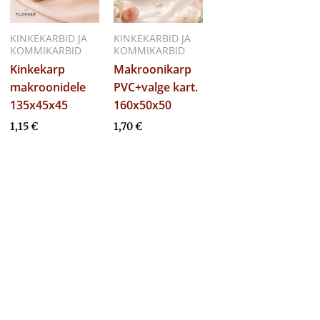
KINKEKARBID JA
KINKEKARBID JA
KOMMIKARBID
KOMMIKARBID
Kinkekarp
Makroonikarp
makroonidele
PVC+valge kart.
135x45x45
160x50x50
1,15
€
1,70
€