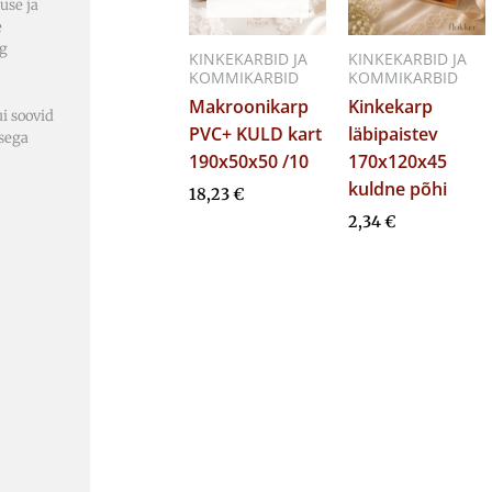
use ja
e
ng
KINKEKARBID JA
KINKEKARBID JA
KOMMIKARBID
KOMMIKARBID
Makroonikarp
Kinkekarp
ui soovid
PVC+ KULD kart
läbipaistev
usega
190x50x50 /10
170x120x45
kuldne põhi
18,23
€
2,34
€