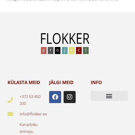
KÜLASTA MEID
JÄLGI MEID
INFO
F
I
+372 53 450
a
n
200
c
s
e
t
info@flokker.ee
b
a
o
g
Kanarbiku
o
r
ärimaja,