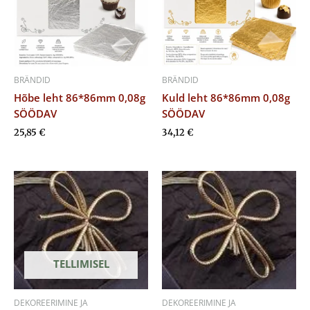
BRÄNDID
BRÄNDID
Hõbe leht 86*86mm 0,08g
Kuld leht 86*86mm 0,08g
SÖÖDAV
SÖÖDAV
25,85
€
34,12
€
TELLIMISEL
DEKOREERIMINE JA
DEKOREERIMINE JA