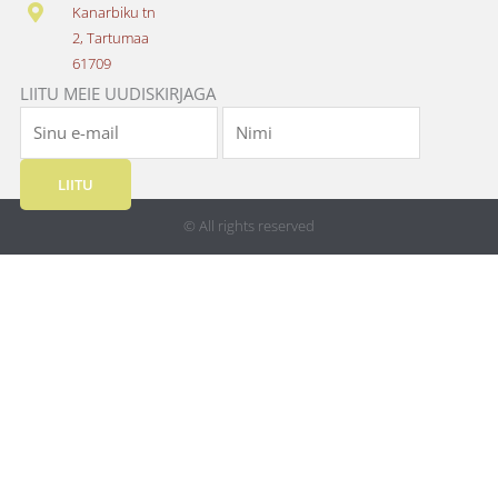
k
a
Kanarbiku tn
m
2, Tartumaa
61709
LIITU MEIE UUDISKIRJAGA
LIITU
© All rights reserved