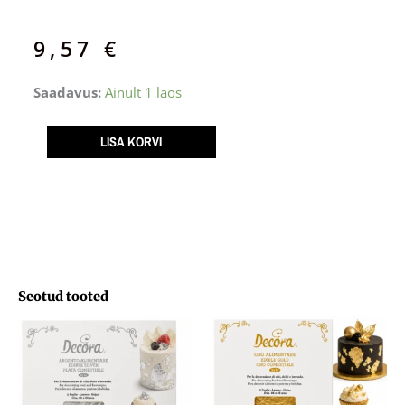
9,57
€
Lõikevorm
Saadavus:
Ainult 1 laos
FLAMINGO
ja
LISA KORVI
PALM
kogus
Seotud tooted