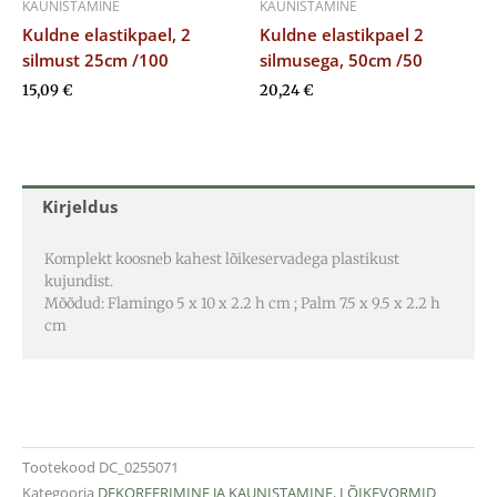
KAUNISTAMINE
KAUNISTAMINE
Kuldne elastikpael, 2
Kuldne elastikpael 2
silmust 25cm /100
silmusega, 50cm /50
15,09
€
20,24
€
Kirjeldus
Komplekt koosneb kahest lõikeservadega plastikust
kujundist.
Mõõdud: Flamingo 5 x 10 x 2.2 h cm ; Palm 7.5 x 9.5 x 2.2 h
cm
Tootekood
DC_0255071
Kategooria
DEKOREERIMINE JA KAUNISTAMINE
,
LÕIKEVORMID