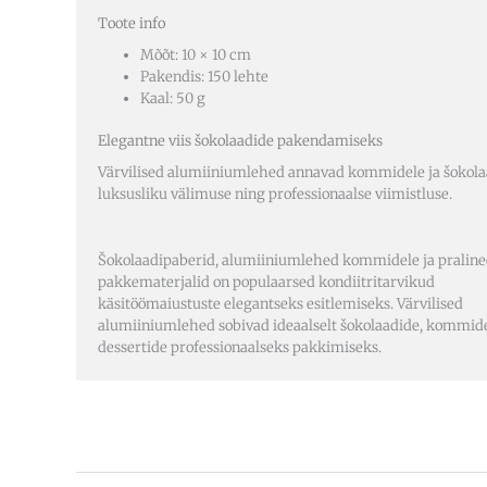
Toote info
Mõõt: 10 × 10 cm
Pakendis: 150 lehte
Kaal: 50 g
Elegantne viis šokolaadide pakendamiseks
Värvilised alumiiniumlehed annavad kommidele ja šokola
luksusliku välimuse ning professionaalse viimistluse.
Šokolaadipaberid, alumiiniumlehed kommidele ja pralin
pakkematerjalid on populaarsed kondiitritarvikud
käsitöömaiustuste elegantseks esitlemiseks. Värvilised
alumiiniumlehed sobivad ideaalselt šokolaadide, kommide
dessertide professionaalseks pakkimiseks.