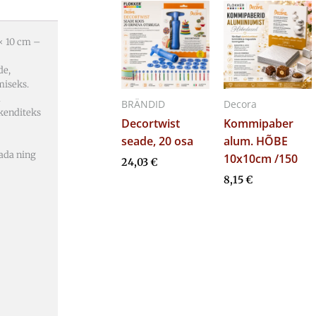
× 10 cm –
de,
miseks.
a
BRÄNDID
Decora
akenditeks
Decortwist
Kommipaber
seade, 20 osa
alum. HÕBE
ada ning
10x10cm /150
24,03
€
8,15
€