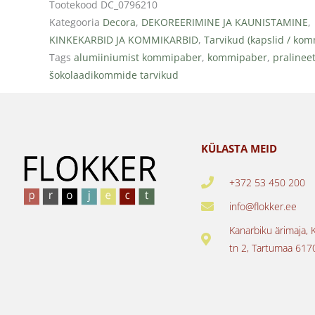
Tootekood
DC_0796210
Kategooria
Decora
,
DEKOREERIMINE JA KAUNISTAMINE
,
KINKEKARBID JA KOMMIKARBID
,
Tarvikud (kapslid / ko
Tags
alumiiniumist kommipaber
,
kommipaber
,
pralinee
šokolaadikommide tarvikud
KÜLASTA MEID
+372 53 450 200
info@flokker.ee
Kanarbiku ärimaja, 
tn 2, Tartumaa 617