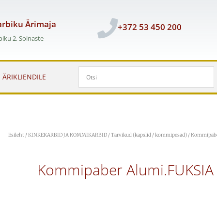
rbiku Ärimaja
+372 53 450 200
iku 2, Soinaste
ÄRIKLIENDILE
Esileht
/
KINKEKARBID JA KOMMIKARBID
/
Tarvikud (kapslid / kommipesad)
/ Kommipabe
Kommipaber Alumi.FUKSIA