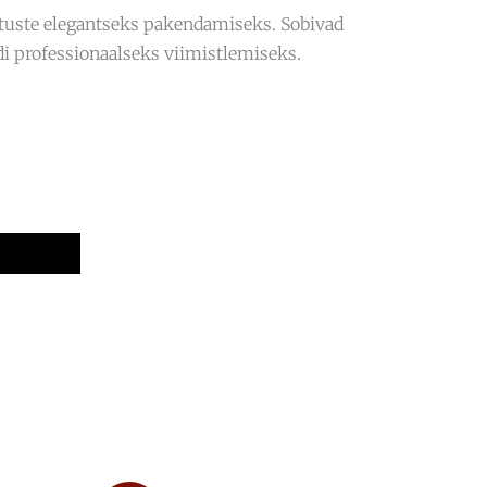
stuste elegantseks pakendamiseks. Sobivad
di professionaalseks viimistlemiseks.