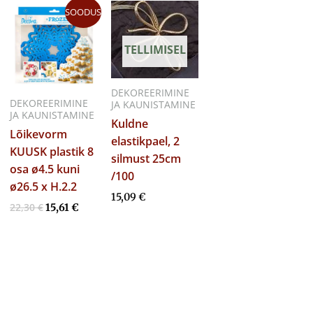
Algne
Praegune
SOODUS
hind
hind
oli:
on:
22,30 €.
15,61 €.
TELLIMISEL
DEKOREERIMINE
DEKOREERIMINE
JA KAUNISTAMINE
JA KAUNISTAMINE
Kuldne
Lõikevorm
elastikpael, 2
KUUSK plastik 8
silmust 25cm
osa ø4.5 kuni
/100
ø26.5 x H.2.2
15,09
€
22,30
€
15,61
€