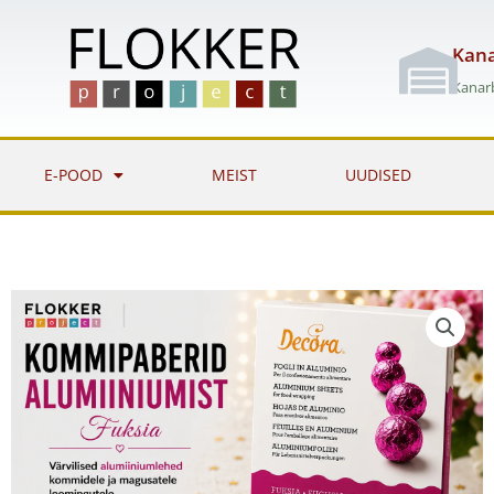
Skip
to
Kana
content
Kanarb
E-POOD
MEIST
UUDISED