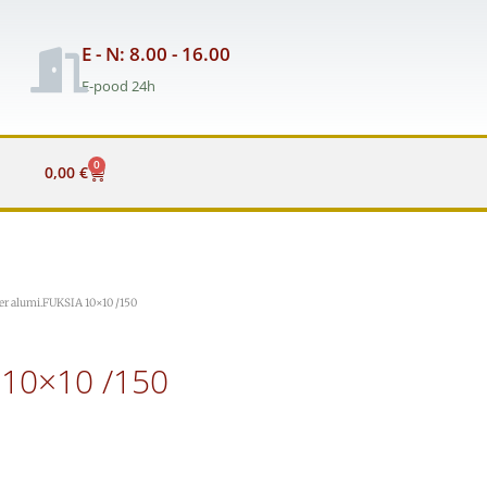
E - N: 8.00 - 16.00
E-pood 24h
0
Cart
0,00
€
r alumi.FUKSIA 10×10 /150
 10×10 /150