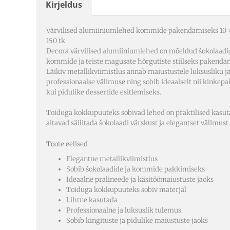
Kirjeldus
Värvilised alumiiniumlehed kommide pakendamiseks 10 
150 tk
Decora värvilised alumiiniumlehed on mõeldud šokolaadi
kommide ja teiste magusate hõrgutiste stiilseks pakenda
Läikiv metallikviimistlus annab maiustustele luksusliku j
professionaalse välimuse ning sobib ideaalselt nii kinkep
kui pidulike dessertide esitlemiseks.
Toiduga kokkupuuteks sobivad lehed on praktilised kasut
aitavad säilitada šokolaadi värskust ja elegantset välimust.
Toote eelised
Elegantne metallikviimistlus
Sobib šokolaadide ja kommide pakkimiseks
Ideaalne pralineede ja käsitöömaiustuste jaoks
Toiduga kokkupuuteks sobiv materjal
Lihtne kasutada
Professionaalne ja luksuslik tulemus
Sobib kingituste ja pidulike maiustuste jaoks