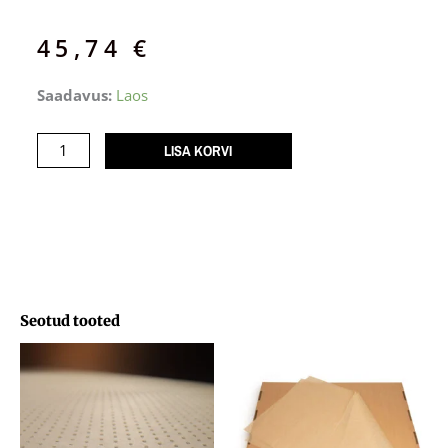
45,74
€
Küpsetuspaber
Saadavus:
Laos
450x570
/500
LISA KORVI
lehte
kogus
Seotud tooted