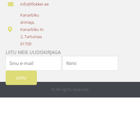
e
t
info@flokker.ee
b
a
o
g
Kanarbiku
o
r
ärimaja,
k
a
Kanarbiku tn
m
2, Tartumaa
61709
LIITU MEIE UUDISKIRJAGA
LIITU
© All rights reserved