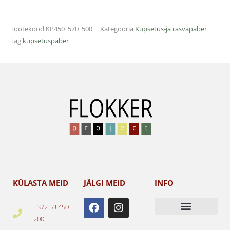
Tootekood
KP450_570_500
Kategooria
Küpsetus-ja rasvapaber
Tag
küpsetuspaber
KÜLASTA MEID
JÄLGI MEID
INFO
F
I
+372 53 450
a
n
200
c
s