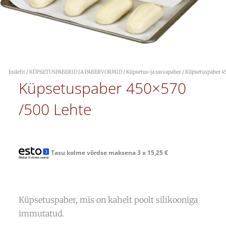
Esileht
/
KÜPSETUSPABERID JA PABERVORMID
/
Küpsetus-ja rasvapaber
/ Küpsetuspaber 4
Küpsetuspaber 450×570
/500 Lehte
Tasu kolme võrdse maksena 3 x
15,25
€
Küpsetuspaber, mis on kahelt poolt silikooniga
immutatud.