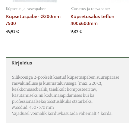
Küpsetus-ja rasvapaber
Küpsetus-ja rasvapaber
Küpsetuspaber Ø200mm
Küpsetusalus teflon
/500
400x600mm
49,91
€
9,87
€
Kirjeldus
Silikooniga 2-poolselt kaetud küpsetuspaber, suurepärase
rasvakindluse ja kuumataluvusega (max. 220 C),
keskkonnasõbralik, täielikult komposteeritav,
kasutamiseks nii kodumajapidamises kui ka
professionaalseks/tööstuslikuks otstarbeks.
Mõõdud: 450×570 mm
Vajadusel võimalik korduvkasutada vähemalt 4 korda.