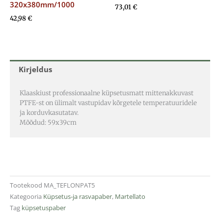
320x380mm/1000
73,01
€
42,98
€
Kirjeldus
Klaaskiust professionaalne küpsetusmatt mittenakkuvast
PTFE-st on ülimalt vastupidav kõrgetele temperatuuridele
ja korduvkasutatav.
Mõõdud: 59x39cm
Tootekood
MA_TEFLONPAT5
Kategooria
Küpsetus-ja rasvapaber
,
Martellato
Tag
küpsetuspaber