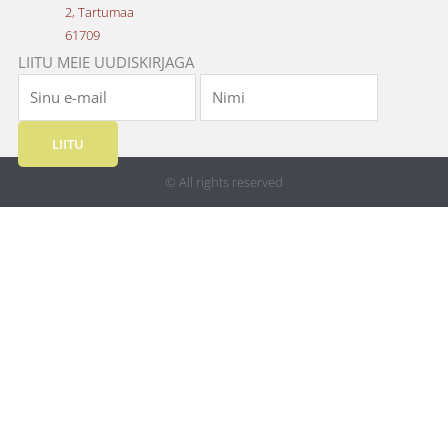
m
2, Tartumaa
61709
LIITU MEIE UUDISKIRJAGA
LIITU
© All rights reserved