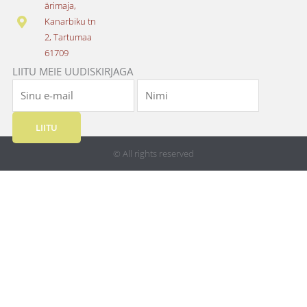
o
r
ärimaja,
k
a
Kanarbiku tn
m
2, Tartumaa
61709
LIITU MEIE UUDISKIRJAGA
LIITU
© All rights reserved