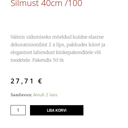
Silmust 40cm /100
Valmis sidumiseks mõeldud kuldne elastne
dekoratsioonilint 2 x lips, pakkudes kiiret ja
elegantset lahendust kinkepakenditele või
toodetele. Pakendis 50 tk
27,71
€
Kuldne
Saadavus:
Ainult 2 laos
elastikpael,
2
LISA KORVI
silmust
40cm
/100