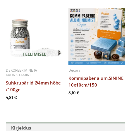
TELLIMISEL
DEKOREERIMINE JA
Decora
KAUNISTAMINE
Kommipaber alum.SININE
Suhkrupärlid Ø4mm hõbe
10x10cm/150
/100gr
8,10
€
4,81
€
Kirjeldus