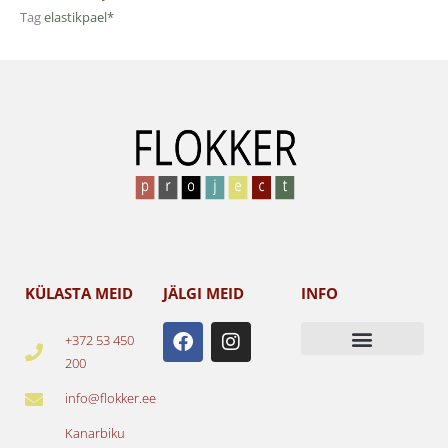
Tag
elastikpael*
KÜLASTA MEID
JÄLGI MEID
INFO
F
I
+372 53 450
a
n
200
c
s
e
t
info@flokker.ee
b
a
o
g
Kanarbiku