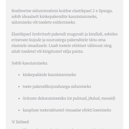
Kvaliteetne sidumisvalmis kuldne elastikpael 2 x lipsuga,
sobib ideaalselt kinkepakendite kaunistamiseks,
sidumiseks või toodete esitlemiseks.
Elastikpael ümbritseb pakendi mugavalt ja kindlalt, sobides
erinevate kujude ja suurustega pakenditele tänu oma
elastsele omadusele. Lisab tootele efektset välimust ning
aitab toodetel või kingitustel välja paista.
Sobib kasutamiseks:
kinkepakkide kaunistamiseks
toote pakendikujundusega sidumiseks
ürituste dekoratsiooniks (nt pulmad, jõulud, messid)
kaupluse tootenäitustel visuaalse efekti loomiseks
💡 Eelised