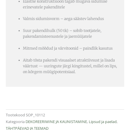
Elastne konstruktsioon tagab mugava sidumise
erinevatele pakenditele
Valmis sidumisvorm – aega säästev lahendus
Suur pakendihulk (50 tk) – sobib tootjatele,
pakendamisteenustele ja jaemüüjatele
Mitmed mõõdud ja värvitoonid – paindlik kasutus
Aitab tõsta pakendi visuaalset atraktiivsust ja lisada
väärtust — uuringute järgi kingitustel, millel on lips,
on kõrgem müügipotentsiaal.
Tootekood
SOP_10112
Kategooria
DEKOREERIMINE JA KAUNISTAMINE
,
Lipsud ja paelad
,
TÄHTPÄEVAD JA TEEMAD