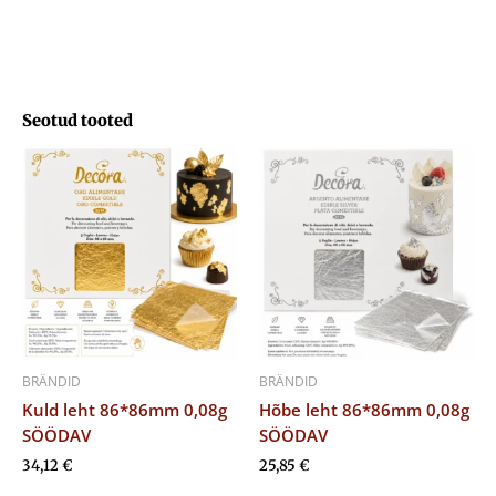
kogus
Seotud tooted
BRÄNDID
BRÄNDID
Kuld leht 86*86mm 0,08g
Hõbe leht 86*86mm 0,08g
SÖÖDAV
SÖÖDAV
34,12
€
25,85
€