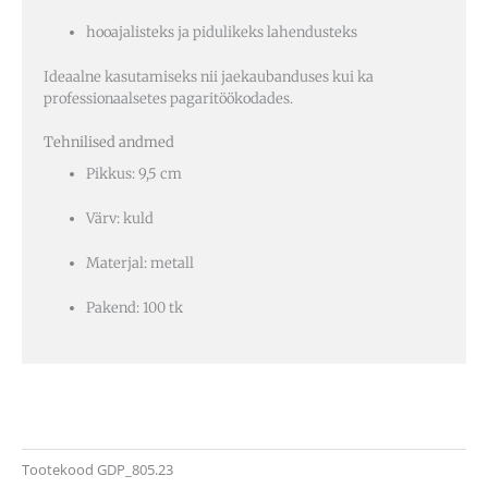
hooajalisteks ja pidulikeks lahendusteks
Ideaalne kasutamiseks nii jaekaubanduses kui ka
professionaalsetes pagaritöökodades.
Tehnilised andmed
Pikkus: 9,5 cm
Värv: kuld
Materjal: metall
Pakend: 100 tk
Tootekood
GDP_805.23