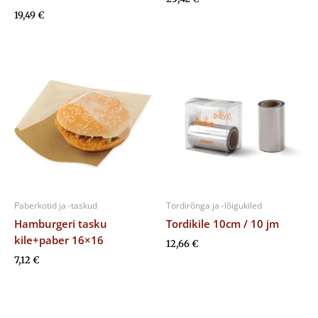
19,49
€
Paberkotid ja -taskud
Tordirõnga ja -lõigukiled
Hamburgeri tasku
Tordikile 10cm / 10 jm
kile+paber 16×16
12,66
€
7,12
€