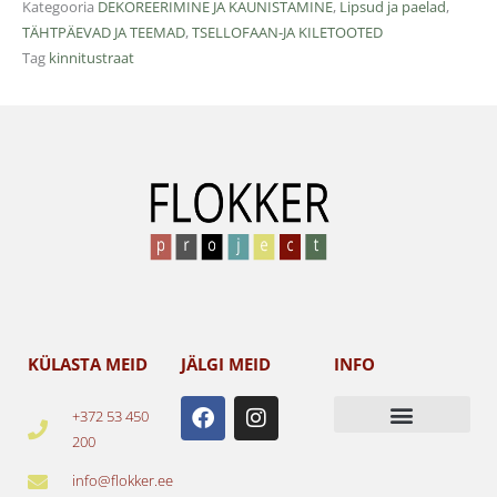
Kategooria
DEKOREERIMINE JA KAUNISTAMINE
,
Lipsud ja paelad
,
TÄHTPÄEVAD JA TEEMAD
,
TSELLOFAAN-JA KILETOOTED
Tag
kinnitustraat
KÜLASTA MEID
JÄLGI MEID
INFO
F
I
+372 53 450
a
n
200
c
s
e
t
info@flokker.ee
b
a