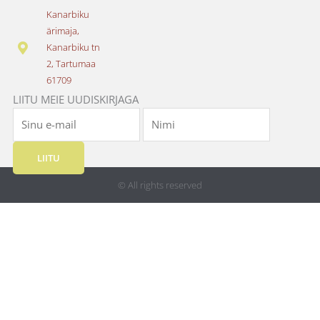
o
g
Kanarbiku
o
r
ärimaja,
k
a
Kanarbiku tn
m
2, Tartumaa
61709
LIITU MEIE UUDISKIRJAGA
LIITU
© All rights reserved