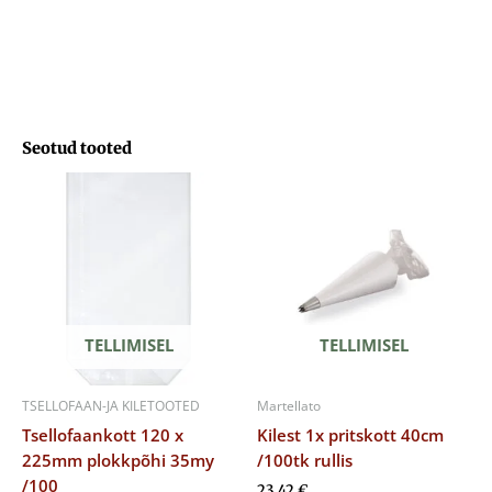
Seotud tooted
TELLIMISEL
TELLIMISEL
TSELLOFAAN-JA KILETOOTED
Martellato
Tsellofaankott 120 x
Kilest 1x pritskott 40cm
225mm plokkpõhi 35my
/100tk rullis
/100
23,42
€