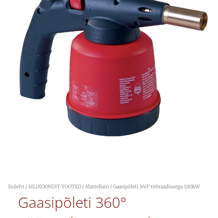
Esileht
/
SILIKOONIST TOOTED
/
Martellato
/ Gaasipõleti 360° tööraadiusega 1,90kW
Gaasipõleti 360°