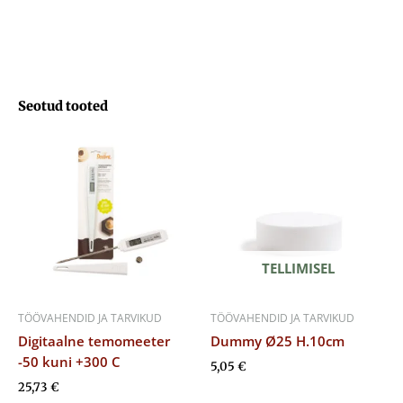
Seotud tooted
TELLIMISEL
TÖÖVAHENDID JA TARVIKUD
TÖÖVAHENDID JA TARVIKUD
Digitaalne temomeeter
Dummy Ø25 H.10cm
-50 kuni +300 C
5,05
€
25,73
€