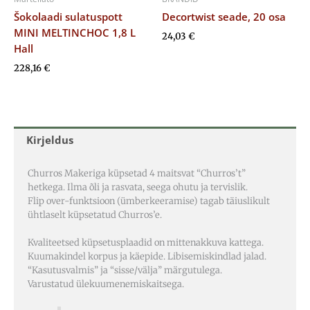
Šokolaadi sulatuspott
Decortwist seade, 20 osa
MINI MELTINCHOC 1,8 L
24,03
€
Hall
228,16
€
Kirjeldus
Churros Makeriga küpsetad 4 maitsvat “Churros’t”
hetkega. Ilma õli ja rasvata, seega ohutu ja tervislik.
Flip over-funktsioon (ümberkeeramise) tagab täiuslikult
ühtlaselt küpsetatud Churros’e.
Kvaliteetsed küpsetusplaadid on mittenakkuva kattega.
Kuumakindel korpus ja käepide. Libisemiskindlad jalad.
“Kasutusvalmis” ja “sisse/välja” märgutulega.
Varustatud ülekuumenemiskaitsega.