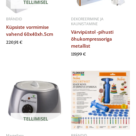
TELLIMISEL
BRÄNDID
DEKOREERIMINE JA
KAUNISTAMINE
Küpsiste vormimise
Värvipüstol -pihusti
vahend 60x40xh.5cm
õhukompressoriga
220,91
€
metallist
119,99
€
TELLIMISEL
Martellato
BRÄNDID