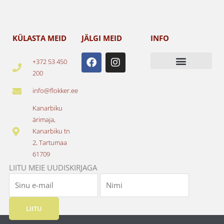
KÜLASTA MEID
JÄLGI MEID
INFO
F
I
+372 53 450
a
n
200
c
s
e
t
info@flokker.ee
b
a
o
g
Kanarbiku
o
r
ärimaja,
k
a
Kanarbiku tn
m
2, Tartumaa
61709
LIITU MEIE UUDISKIRJAGA
LIITU