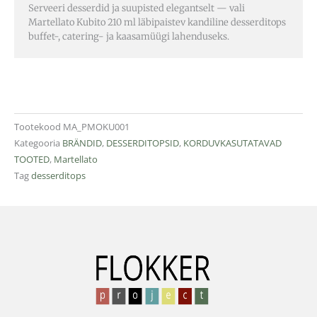
Serveeri desserdid ja suupisted elegantselt — vali
Martellato Kubito 210 ml läbipaistev kandiline desserditops
buffet-, catering- ja kaasamüügi lahenduseks.
Tootekood
MA_PMOKU001
Kategooria
BRÄNDID
,
DESSERDITOPSID
,
KORDUVKASUTATAVAD
TOOTED
,
Martellato
Tag
desserditops