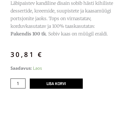
Läbipaistev kandiline disain sobib hästi kihiliste
dessertide, kreemide, suupistete ja kaasamüügi
portsjonite jaoks. Tops on virnastatav,
korduvkasutatav ja 100% taaskasutatav.
Pakendis 100 tk
. Sobiv kaas on müügil eraldi.
30,81
€
Desserditopsid
Saadavus:
Laos
KUBITO,
83x83
LISA KORVI
H.49mm
210ml
/100
kogus