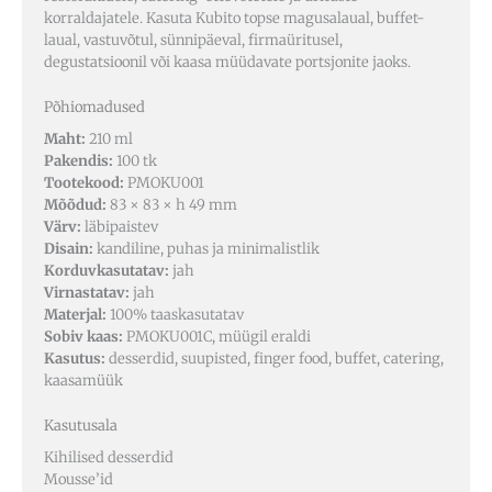
korraldajatele. Kasuta Kubito topse magusalaual, buffet-
laual, vastuvõtul, sünnipäeval, firmaüritusel,
degustatsioonil või kaasa müüdavate portsjonite jaoks.
Põhiomadused
Maht:
210 ml
Pakendis:
100 tk
Tootekood:
PMOKU001
Mõõdud:
83 × 83 × h 49 mm
Värv:
läbipaistev
Disain:
kandiline, puhas ja minimalistlik
Korduvkasutatav:
jah
Virnastatav:
jah
Materjal:
100% taaskasutatav
Sobiv kaas:
PMOKU001C, müügil eraldi
Kasutus:
desserdid, suupisted, finger food, buffet, catering,
kaasamüük
Kasutusala
Kihilised desserdid
Mousse’id