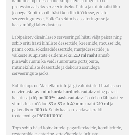
kandiline tops dessertide, suupistete ja finger food’i
professionaalseks serveerimiseks. Puhta ja minimalistliku
joonega Kubito sobib hästi kondiitritöödesse, gelato-
serveeringutesse, HoReCa sektorisse, cateringusse ja
kaasamüügi lahendustesse.
Läbipaistev disain laseb serveeringul hästi välja paista ning
sobib eriti hästi kihiliste dessertide, kreemide, mousse’ide,
panna cotta, šokolaadidessertide, marjadessertide ja
väikeste suupistete esitlemiseks.
210 ml maht
annab
piisavalt ruumi ka veidi suuremate portsjonite,
mitmekihiliste dessertide ja dekoratsioonidega
serveeringute jaoks.
Kubito tops on Martellato info järgi valmistatud Itaalias, see
on
virnastatav
,
mitu korda korduvkasutatav
ning pärast
kasutusaja lõppu
100% taaskasutatav
. Tootel on läbipaistev
viimistlus, mõõdud
83 × 83 × h 49 mm
, maht
210 ml
ja
pakendis on
100 tk
. Sobiv kaas on saadaval eraldi
tootekoodiga
PMOKU001C
.
Tops sobib hästi kohvikutele, pagarikodadele, kondiitritele,
restoranidele, catering-ettevõtetele ja ürituste