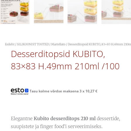
Esileht
/
SILIKOONIST TOOTED
/
Martellato
/ Desserditopsid KUBITO, 83×83 H.49mm 210ml
Desserditopsid KUBITO,
83×83 H.49mm 210ml /100
Tasu kolme võrdse maksena 3 x
10,27
€
Elegantne
Kubito desserditops 210 ml
dessertide,
suupistete ja finger food’i serveerimiseks.