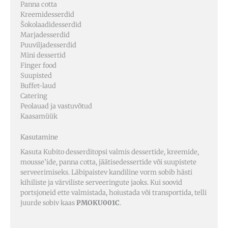
Panna cotta
Kreemidesserdid
Šokolaadidesserdid
Marjadesserdid
Puuviljadesserdid
Mini dessertid
Finger food
Suupisted
Buffet-laud
Catering
Peolauad ja vastuvõtud
Kaasamüük
Kasutamine
Kasuta Kubito desserditopsi valmis dessertide, kreemide,
mousse’ide, panna cotta, jäätisedessertide või suupistete
serveerimiseks. Läbipaistev kandiline vorm sobib hästi
kihiliste ja värviliste serveeringute jaoks. Kui soovid
portsjoneid ette valmistada, hoiustada või transportida, telli
juurde sobiv kaas
PMOKU001C
.