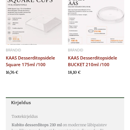
BRÄNDID
BRÄNDID
KAAS Desserditopsidele
KAAS Desserditopsidele
Square 175ml /100
BUCKET 210ml /100
16,76
€
18,10
€
Kirjeldus
Tootekirjeldus
Kubito desserditops 210 ml
on modernne läbipaistev