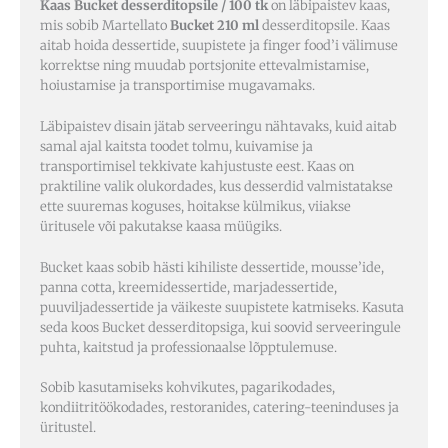
Kaas Bucket desserditopsile / 100 tk
on läbipaistev kaas,
mis sobib Martellato
Bucket 210 ml
desserditopsile. Kaas
aitab hoida dessertide, suupistete ja finger food’i välimuse
korrektse ning muudab portsjonite ettevalmistamise,
hoiustamise ja transportimise mugavamaks.
Läbipaistev disain jätab serveeringu nähtavaks, kuid aitab
samal ajal kaitsta toodet tolmu, kuivamise ja
transportimisel tekkivate kahjustuste eest. Kaas on
praktiline valik olukordades, kus desserdid valmistatakse
ette suuremas koguses, hoitakse külmikus, viiakse
üritusele või pakutakse kaasa müügiks.
Bucket kaas sobib hästi kihiliste dessertide, mousse’ide,
panna cotta, kreemidessertide, marjadessertide,
puuviljadessertide ja väikeste suupistete katmiseks. Kasuta
seda koos Bucket desserditopsiga, kui soovid serveeringule
puhta, kaitstud ja professionaalse lõpptulemuse.
Sobib kasutamiseks kohvikutes, pagarikodades,
kondiitritöökodades, restoranides, catering-teeninduses ja
üritustel.