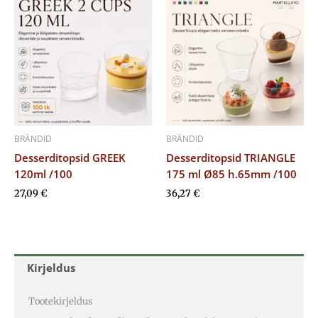
BRÄNDID
BRÄNDID
Desserditopsid GREEK
Desserditopsid TRIANGLE
120ml /100
175 ml Ø85 h.65mm /100
27,09
€
36,27
€
Kirjeldus
Tootekirjeldus