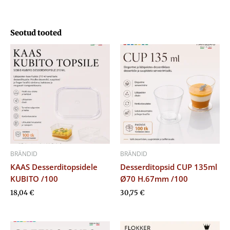
Seotud tooted
BRÄNDID
BRÄNDID
KAAS Desserditopsidele
Desserditopsid CUP 135ml
KUBITO /100
Ø70 H.67mm /100
18,04
€
30,75
€