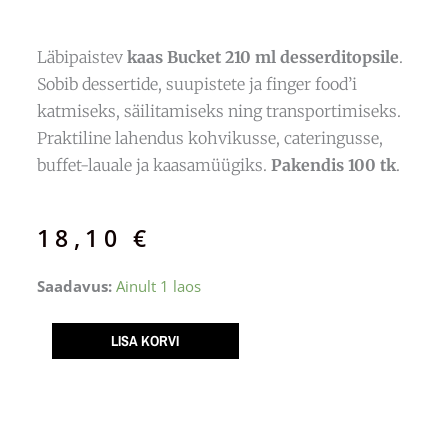
Läbipaistev
kaas Bucket 210 ml desserditopsile
.
Sobib dessertide, suupistete ja finger food’i
katmiseks, säilitamiseks ning transportimiseks.
Praktiline lahendus kohvikusse, cateringusse,
buffet-lauale ja kaasamüügiks.
Pakendis 100 tk
.
18,10
€
KAAS
Saadavus:
Ainult 1 laos
Desserditopsidele
BUCKET
LISA KORVI
210ml
/100
kogus