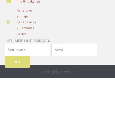
info@flokker.ee
b
a
o
g
Kanarbiku
o
r
ärimaja,
k
a
Kanarbiku tn
m
2, Tartumaa
61709
LIITU MEIE UUDISKIRJAGA
LIITU
© All rights reserved