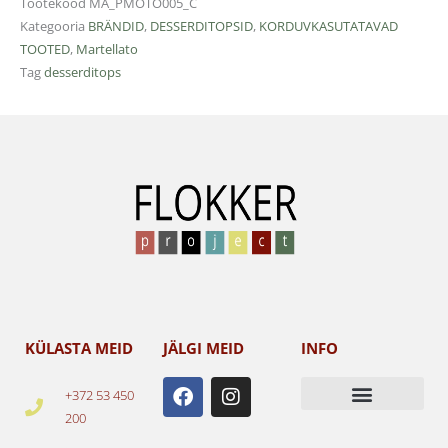
Tootekood
MA_PMOTO005_C
Kategooria
BRÄNDID
,
DESSERDITOPSID
,
KORDUVKASUTATAVAD
TOOTED
,
Martellato
Tag
desserditops
KÜLASTA MEID
JÄLGI MEID
INFO
F
I
+372 53 450
a
n
200
c
s
e
t