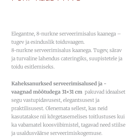
Elegantne, 8-nurkne serveerimisalus kaanega –
tugev ja esinduslik toiduvaagen.
8-nurkne serveerimisalus kaanega. Tugev, särav
ja turvaline lahendus cateringiks, suupistetele ja
toidu esitlemiseks.
Kaheksanurksed serveerimisalused ja -
vaagnad mõõtudega 31×31 cm
pakuvad ideaalset
segu vastupidavusest, elegantsusest ja
praktilisusest. Olenemata sellest, kas neid
kasutatakse nii kõrgetasemelises toitlustuses kui
ka vabamatel koosviibimistel, tagavad need stiilse
ja usaldusväärse serveerimiskogemuse.