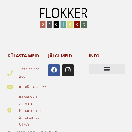
KÜLASTA MEID
JÄLGI MEID
INFO
F
I
+372 53 450
a
n
200
c
s
e
t
info@flokker.ee
b
a
o
g
Kanarbiku
o
r
ärimaja,
k
a
Kanarbiku tn
m
2, Tartumaa
61709
LIITU MEIE UUDISKIRJAGA