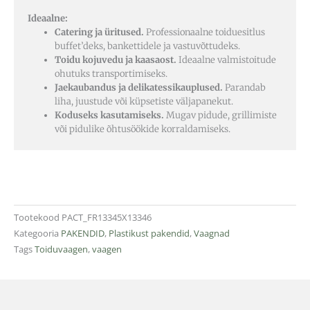
Ideaalne:
Catering ja üritused.
Professionaalne toiduesitlus
buffet’deks, bankettidele ja vastuvõttudeks.
Toidu kojuvedu ja kaasaost.
Ideaalne valmistoitude
ohutuks transportimiseks.
Jaekaubandus ja delikatessikauplused.
Parandab
liha, juustude või küpsetiste väljapanekut.
Koduseks kasutamiseks.
Mugav pidude, grillimiste
või pidulike õhtusöökide korraldamiseks.
Tootekood
PACT_FR13345X13346
Kategooria
PAKENDID
,
Plastikust pakendid
,
Vaagnad
Tags
Toiduvaagen
,
vaagen