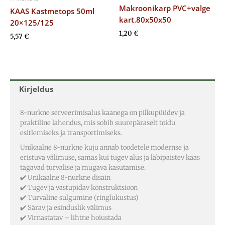
Makroonikarp PVC+valge
KAAS Kastmetops 50ml
kart.80x50x50
20×125/125
1,20
€
5,57
€
Kirjeldus
8-nurkne serveerimisalus kaanega on pilkupüüdev ja
praktiline lahendus, mis sobib suurepäraselt toidu
esitlemiseks ja transportimiseks.
Unikaalne 8-nurkne kuju annab toodetele modernse ja
eristuva välimuse, samas kui tugev alus ja läbipaistev kaas
tagavad turvalise ja mugava kasutamise.
✔️ Unikaalne 8-nurkne disain
✔️ Tugev ja vastupidav konstruktsioon
✔️ Turvaline sulgumine (ringlukustus)
✔️ Särav ja esinduslik välimus
✔️ Virnastatav – lihtne hoiustada