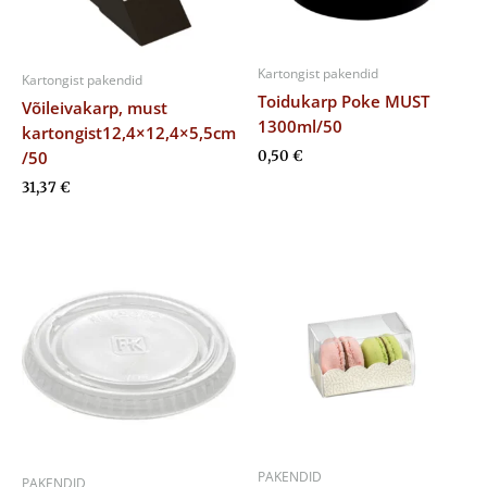
Kartongist pakendid
Kartongist pakendid
Toidukarp Poke MUST
Võileivakarp, must
1300ml/50
kartongist12,4×12,4×5,5cm
/50
0,50
€
31,37
€
PAKENDID
PAKENDID