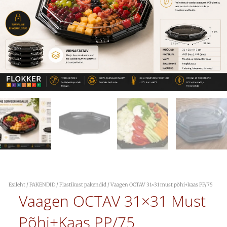
Esileht
/
PAKENDID
/
Plastikust pakendid
/ Vaagen OCTAV 31×31 must põhi+kaas PP/75
Vaagen OCTAV 31×31 Must
Põhi+kaas PP/75