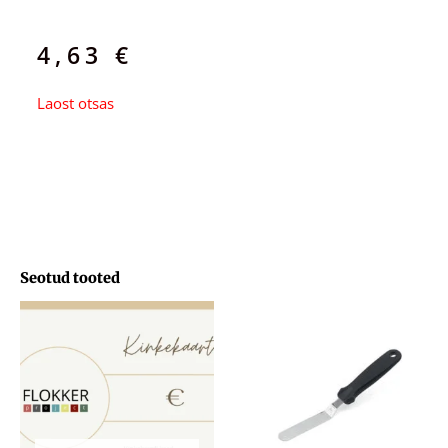
4,63
€
Laost otsas
Seotud tooted
Hinnavahemik:
29,71 €
kuni
103,33 €