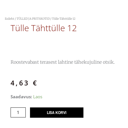
Esileht
/
TÜLLED JA PRITSKOTID
/ Tülle Tähttülle 12
Tülle Tähttülle 12
Roostevabast terasest lahtine tähekujuline otsik.
4,63
€
Tülle
Saadavus:
Laos
Tähttülle
12
LISA KORVI
kogus