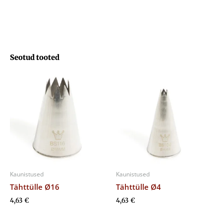
Seotud tooted
Kaunistused
Kaunistused
Tähttülle Ø16
Tähttülle Ø4
4,63
€
4,63
€