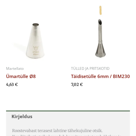
Martellato
TÜLLED JA PRITSKOTID
Ümartülle Ø8
Täidisetülle 6mm / BIM230
4,63
€
7,02
€
Kirjeldus
Roostevabast terasest lahtine tähekujuline otsik.