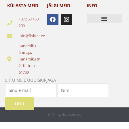
KÜLASTA MEID
JÄLGI MEID
INFO
F
I
+372 53 450
a
n
200
c
s
e
t
info@flokker.ee
b
a
o
g
Kanarbiku
o
r
ärimaja,
k
a
Kanarbiku tn
m
2, Tartumaa
61709
LIITU MEIE UUDISKIRJAGA
LIITU
© All rights reserved