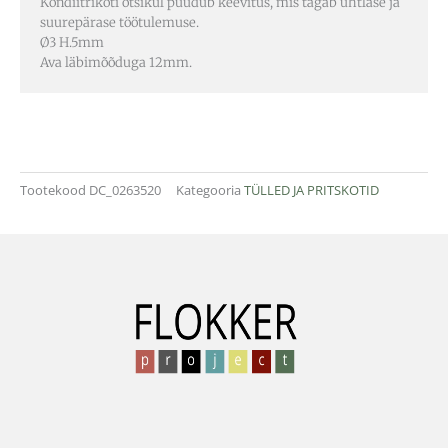
Kondiitrikoti otsikul puudub keevitus, mis tagab ühtlase ja
suurepärase töötulemuse.
Ø3 H.5mm
Ava läbimõõduga 12mm.
Tootekood
DC_0263520
Kategooria
TÜLLED JA PRITSKOTID