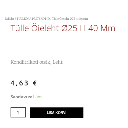
Esileht
/
TÜLLED JA PRITSKOTID
/ Tülle Õieleht Ø25 h 40 mm
Tülle Õieleht Ø25 H 40 Mm
Kondiitrikoti otsik, Leht
4,63
€
Tülle
Saadavus:
Laos
Õieleht
Ø25
LISA KORVI
h
40