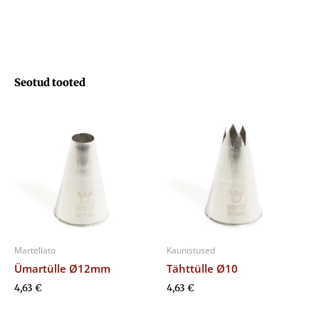
mm
kogus
Seotud tooted
Martellato
Kaunistused
Ümartülle Ø12mm
Tähttülle Ø10
4,63
€
4,63
€