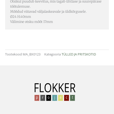
Otsikul puudub keevitus, mis tagab ühtlase ja suurepärase
töötulemuse.
Mõõdud viitavad väljalaskeavale ja üldkõrgusele.
Ø24 H.40mm
Välimine otsku mõõt 17mm
Tootekood
MA_BX0123
Kategooria
TÜLLED JA PRITSKOTID