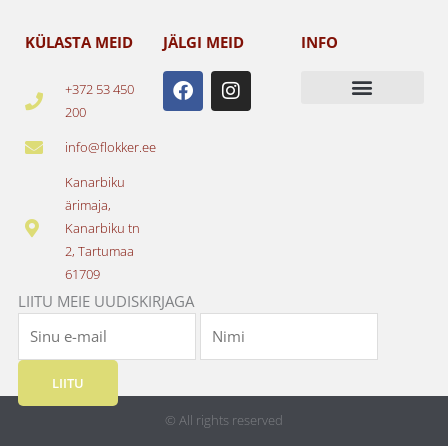
KÜLASTA MEID
JÄLGI MEID
INFO
F
I
+372 53 450
a
n
200
c
s
e
t
info@flokker.ee
b
a
o
g
Kanarbiku
o
r
ärimaja,
k
a
Kanarbiku tn
m
2, Tartumaa
61709
LIITU MEIE UUDISKIRJAGA
LIITU
© All rights reserved