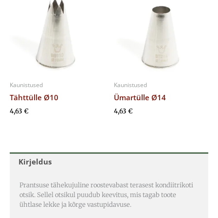
Kaunistused
Kaunistused
Tähttülle Ø10
Ümartülle Ø14
4,63
€
4,63
€
Kirjeldus
Prantsuse tähekujuline roostevabast terasest kondiitrikoti
otsik. Sellel otsikul puudub keevitus, mis tagab toote
ühtlase lekke ja kõrge vastupidavuse.