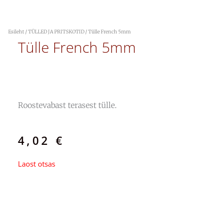
Esileht
/
TÜLLED JA PRITSKOTID
/ Tülle French 5mm
Tülle French 5mm
Roostevabast terasest tülle.
4,02
€
Laost otsas