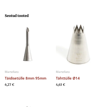
Seotud tooted
Martellato
Martellato
Täidisetülle 8mm 95mm
Tähttülle Ø14
6,27
€
4,63
€