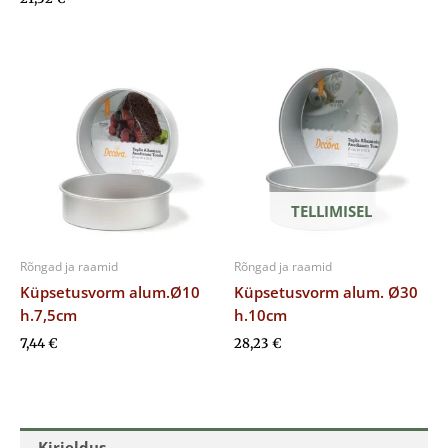
TELLIMISEL
Rõngad ja raamid
Rõngad ja raamid
Küpsetusvorm alum.Ø10
Küpsetusvorm alum. Ø30
h.7,5cm
h.10cm
7,44
€
28,23
€
Kirjeldus