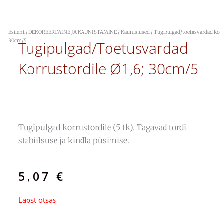
Esileht
/
DEKOREERIMINE JA KAUNISTAMINE
/
Kaunistused
/ Tugipulgad/toetusvardad kor
30cm/5
Tugipulgad/toetusvardad
Korrustordile Ø1,6; 30cm/5
Tugipulgad korrustordile (5 tk). Tagavad tordi
stabiilsuse ja kindla püsimise.
5,07
€
Laost otsas