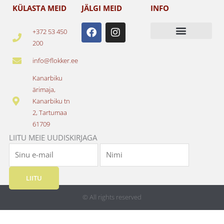
KÜLASTA MEID
JÄLGI MEID
INFO
F
I
+372 53 450
a
n
200
c
s
e
t
info@flokker.ee
b
a
o
g
Kanarbiku
o
r
ärimaja,
k
a
Kanarbiku tn
m
2, Tartumaa
61709
LIITU MEIE UUDISKIRJAGA
LIITU
© All rights reserved