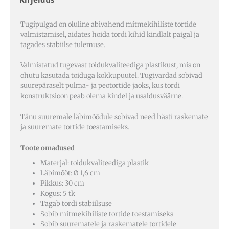
Tugipulgad on oluline abivahend mitmekihiliste tortide
valmistamisel, aidates hoida tordi kihid kindlalt paigal ja
tagades stabiilse tulemuse.
Valmistatud tugevast toidukvaliteediga plastikust, mis on
ohutu kasutada toiduga kokkupuutel. Tugivardad sobivad
suurepäraselt pulma- ja peotortide jaoks, kus tordi
konstruktsioon peab olema kindel ja usaldusväärne.
Tänu suuremale läbimõõdule sobivad need hästi raskemate
ja suuremate tortide toestamiseks.
Toote omadused
Materjal: toidukvaliteediga plastik
Läbimõõt: Ø 1,6 cm
Pikkus: 30 cm
Kogus: 5 tk
Tagab tordi stabiilsuse
Sobib mitmekihiliste tortide toestamiseks
Sobib suurematele ja raskematele tortidele