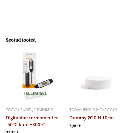
Seotud tooted
TELLIMISEL
TÖÖVAHENDID JA TARVIKUD
TÖÖVAHENDID JA TARVIKUD
Digitaalne termomeeter
Dummy Ø20 H.10cm
-50°C kuni +300°C
3,60
€
21,32
€