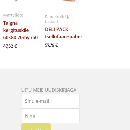
Martellato
Paberkotid ja -
taskud
Taigna
DELI PACK
kergituskile
tsellofaan+paber
60×80 70my /50
57,76
€
47,32
€
LIITU MEIE UUDISKIRJAGA