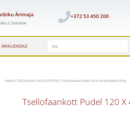
rbiku Ärimaja
+372 53 450 200
iku 2, Soinaste
ÄRIKLIENDILE
Esileht
/
TSELLOFAAN-JA KILETOOTED
/ Tsellofaankott Pudel 120 x 400 plokkpõhi 35my
Tsellofaankott Pudel 120 X