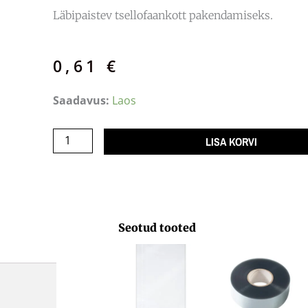
Läbipaistev tsellofaankott pakendamiseks.
0,61
€
Tsellofaankott
Saadavus:
Laos
Pudel
120
LISA KORVI
x
400
plokkpõhi
35my
kogus
Seotud tooted