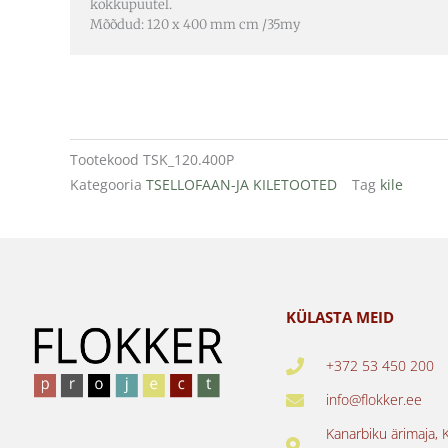
kokkupuutel.
Mõõdud: 120 x 400 mm cm /35my
Tootekood
TSK_120.400P
Kategooria
TSELLOFAAN-JA KILETOOTED
Tag
kile
KÜLASTA MEID
+372 53 450 200
info@flokker.ee
Kanarbiku ärimaja, 