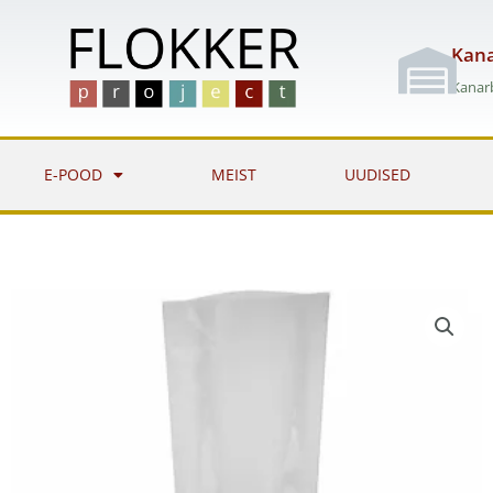
Skip
to
Kana
content
Kanarb
E-POOD
MEIST
UUDISED