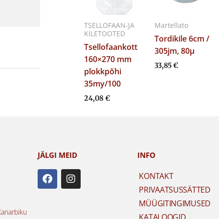
TSELLOFAAN-JA
Martellato
KILETOOTED
Tordikile 6cm /
Tsellofaankott
305jm, 80µ
160×270 mm
33,85
€
plokkpõhi
35my/100
24,08
€
JÄLGI MEID
INFO
F
I
KONTAKT
a
n
PRIVAATSUSSÄTTED
c
s
e
t
MÜÜGITINGIMUSED
b
a
Kanarbiku
KATALOOGID