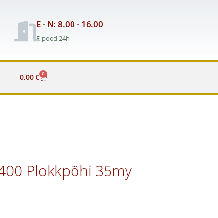
E - N: 8.00 - 16.00
E-pood 24h
0
Cart
0,00
€
 400 Plokkpõhi 35my