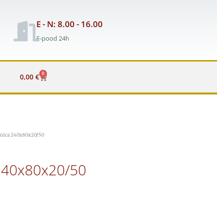
E - N: 8.00 - 16.00
E-pood 24h
0
Cart
0,00
€
onica 240x80x20/50
240x80x20/50