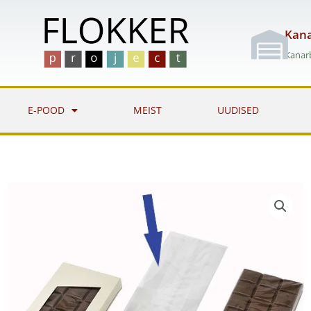
Skip
to
Kana
content
Kanarb
E-POOD
MEIST
UUDISED