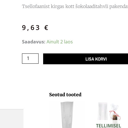
Tsellofaanist kirgas kott šokolaaditahvli pakend
9,63
€
Tsellofaankott
Saadavus:
Ainult 2 laos
Harmonica
240x80x20/50
LISA KORVI
kogus
Seotud tooted
TELLIMISEL