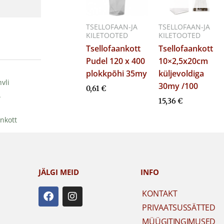
TSELLOFAAN-JA
TSELLOFAAN-JA
KILETOOTED
KILETOOTED
Tsellofaankott
Tsellofaankott
Pudel 120 x 400
10×2,5x20cm
plokkpõhi 35my
küljevoldiga
vli
30my /100
0,61
€
A
15,36
€
ankott
JÄLGI MEID
INFO
F
I
KONTAKT
a
n
PRIVAATSUSSÄTTED
c
s
e
t
MÜÜGITINGIMUSED