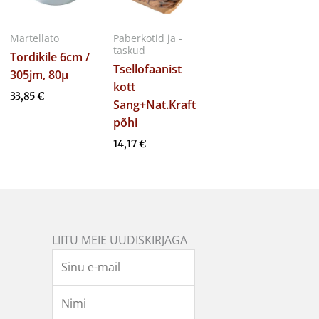
Martellato
Paberkotid ja -
taskud
Tordikile 6cm /
Tsellofaanist
305jm, 80µ
kott
33,85
€
Sang+Nat.Kraft
põhi
14,17
€
LIITU MEIE UUDISKIRJAGA