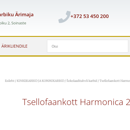
rbiku Ärimaja
+372 53 450 200
iku 2, Soinaste
ÄRIKLIENDILE
Esileht
/
KINKEKARBID JA KOMMIKARBID
/
Šokolaaditahvli karbid
/ Tsellofaankott Harm
Tsellofaankott Harmonica 