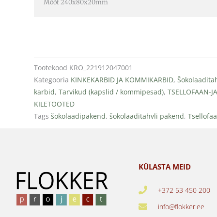
Mõõt 240x80x20mm
Tootekood
KRO_221912047001
Kategooria
KINKEKARBID JA KOMMIKARBID
,
Šokolaaditah
karbid
,
Tarvikud (kapslid / kommipesad)
,
TSELLOFAAN-J
KILETOOTED
Tags
šokolaadipakend
,
šokolaaditahvli pakend
,
Tsellofa
KÜLASTA MEID
+372 53 450 200
info@flokker.ee