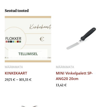
Seotud tooted
Hinnavahemik:
29,71 €
kuni
103,33 €
TELLIMISEL
MÄÄRAMATA
MÄÄRAMATA
KINKEKAART
MINI Vinkelpalett SP-
ANG20 20cm
29,71
€
–
103,33
€
13,42
€