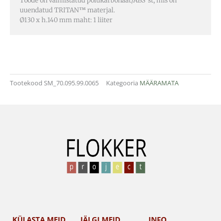
Toode on valmistatud polükarbonaat/ABS´st, mis on
uuendatud TRITAN™ materjal.
Ø130 x h.140 mm maht: 1 liiter
Tootekood
SM_70.095.99.0065
Kategooria
MÄÄRAMATA
KÜLASTA MEID
JÄLGI MEID
INFO