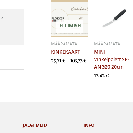
Hinnavahemik:
29,71 €
kuni
te
103,33 €
TELLIMISEL
MÄÄRAMATA
MÄÄRAMATA
KINKEKAART
MINI
Vinkelpalett SP-
29,71
€
–
103,33
€
ANG20 20cm
13,42
€
JÄLGI MEID
INFO