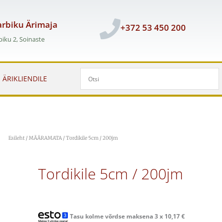
rbiku Ärimaja
+372 53 450 200
iku 2, Soinaste
ÄRIKLIENDILE
Esileht
/
MÄÄRAMATA
/ Tordikile 5cm / 200jm
Tordikile 5cm / 200jm
Tasu kolme võrdse maksena 3 x
10,17
€