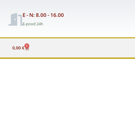
E - N: 8.00 - 16.00
E-pood 24h
0
Cart
0,00
€