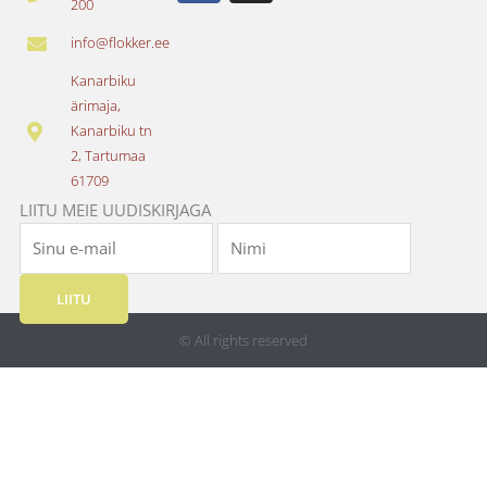
200
c
s
e
t
info@flokker.ee
b
a
o
g
Kanarbiku
o
r
ärimaja,
k
a
Kanarbiku tn
m
2, Tartumaa
61709
LIITU MEIE UUDISKIRJAGA
LIITU
© All rights reserved