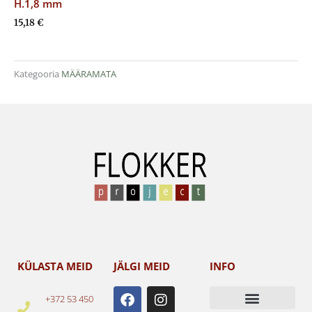
H.1,8 mm
15,18
€
Kategooria
MÄÄRAMATA
KÜLASTA MEID
JÄLGI MEID
INFO
F
I
+372 53 450
a
n