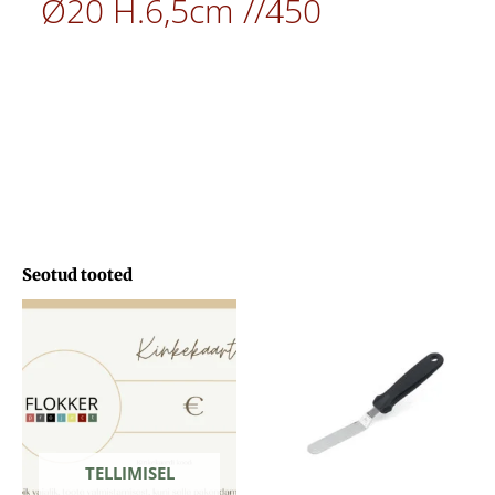
Ø20 H.6,5cm //450
Seotud tooted
Hinnavahemik:
29,71 €
kuni
103,33 €
TELLIMISEL