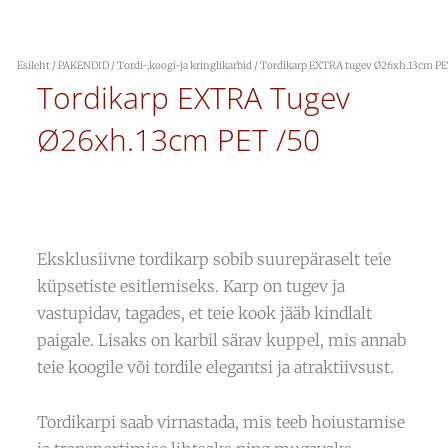
Esileht
/
PAKENDID
/
Tordi-,koogi-ja kringlikarbid
/ Tordikarp EXTRA tugev Ø26xh.13cm PE
Tordikarp EXTRA Tugev
Ø26xh.13cm PET /50
Eksklusiivne tordikarp sobib suurepäraselt teie
küpsetiste esitlemiseks. Karp on tugev ja
vastupidav, tagades, et teie kook jääb kindlalt
paigale. Lisaks on karbil särav kuppel, mis annab
teie koogile või tordile elegantsi ja atraktiivsust.
Tordikarpi saab virnastada, mis teeb hoiustamise