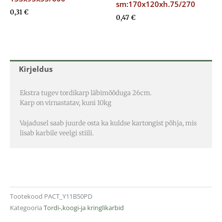
sm:170x120xh.75/270
0,31
€
0,47
€
Kirjeldus
Ekstra tugev tordikarp läbimõõduga 26cm.
Karp on virnastatav, kuni 10kg
Vajadusel saab juurde osta ka kuldse kartongist põhja, mis
lisab karbile veelgi stiili.
Tootekood
PACT_Y11B50PD
Kategooria
Tordi-,koogi-ja kringlikarbid