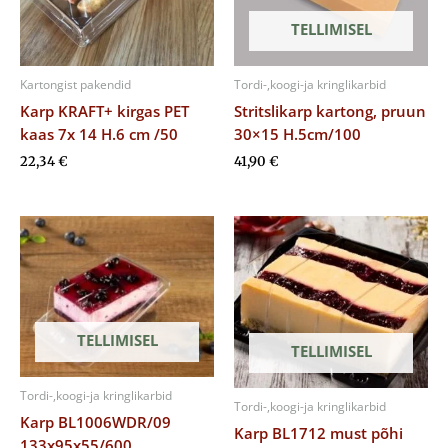
TELLIMISEL
Kartongist pakendid
Tordi-,koogi-ja kringlikarbid
Karp KRAFT+ kirgas PET
Stritslikarp kartong, pruun
kaas 7x 14 H.6 cm /50
30×15 H.5cm/100
22,34
€
41,90
€
TELLIMISEL
TELLIMISEL
Tordi-,koogi-ja kringlikarbid
Tordi-,koogi-ja kringlikarbid
Karp BL1006WDR/09
Karp BL1712 must põhi
133x95x55/600