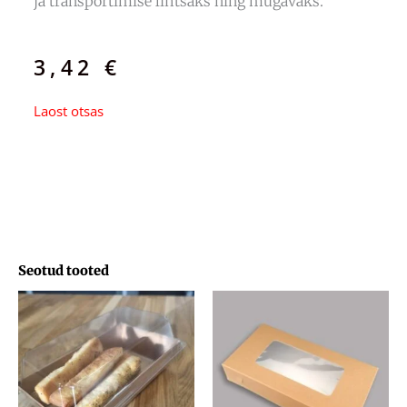
ja transportimise lihtsaks ning mugavaks.
3,42
€
Laost otsas
Seotud tooted