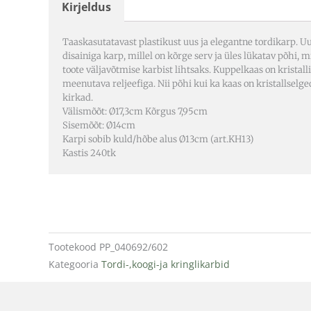
Kirjeldus
Taaskasutatavast plastikust uus ja elegantne tordikarp. U
disainiga karp, millel on kõrge serv ja üles lükatav põhi, m
toote väljavõtmise karbist lihtsaks. Kuppelkaas on kristalli
meenutava reljeefiga. Nii põhi kui ka kaas on kristallselge
kirkad.
Välismõõt: Ø17,3cm Kõrgus 7,95cm
Sisemõõt: Ø14cm
Karpi sobib kuld/hõbe alus Ø13cm (art.KH13)
Kastis 240tk
Tootekood
PP_040692/602
Kategooria
Tordi-,koogi-ja kringlikarbid