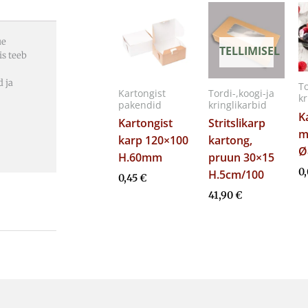
ue
TELLIMISEL
is teeb
d ja
To
Kartongist
Tordi-,koogi-ja
kr
pakendid
kringlikarbid
K
Kartongist
Stritslikarp
m
karp 120×100
kartong,
Ø
H.60mm
pruun 30×15
0
H.5cm/100
0,45
€
41,90
€