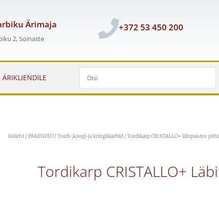
rbiku Ärimaja
+372 53 450 200
iku 2, Soinaste
ÄRIKLIENDILE
Esileht
/
PAKENDID
/
Tordi-,koogi-ja kringlikarbid
/ Tordikarp CRISTALLO+ läbipaistev põhi
Tordikarp CRISTALLO+ Läbi