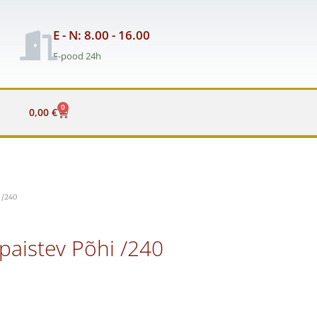
E - N: 8.00 - 16.00
E-pood 24h
0
Cart
0,00
€
 /240
paistev Põhi /240