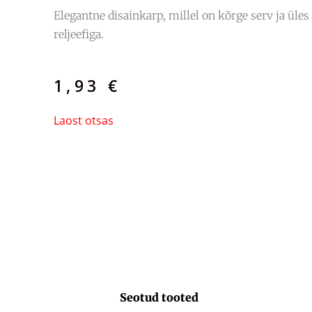
Elegantne disainkarp, millel on kõrge serv ja üle
reljeefiga.
1,93
€
Laost otsas
Seotud tooted