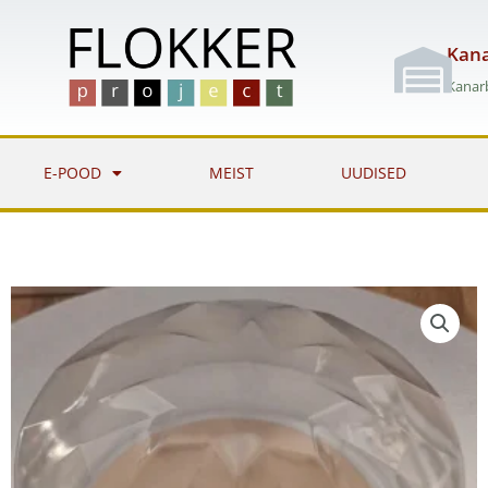
Skip
to
Kana
content
Kanarb
E-POOD
MEIST
UUDISED