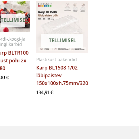
TELLIMISEL
rdi-,koogi-ja
TELLIMISEL
inglikarbid
arp BLTR100
Plastikust pakendid
ust põhi 2x
Karp BL1508 1/02
80
läbipaistev
,00
€
150x100xh.75mm/320
134,91
€